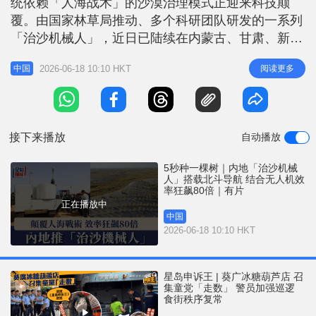
统依赖「人海战术」的沙漠治理模式正迎来科技颠
r
e
i
覆。由国家林草局推动、多个科研团队研发的一系列
n
「治沙机械人」，近日已陆续在内蒙古、甘肃、新疆
等「三北」工程核心区投入实战。这标志着内地的治
g
2026-06-18 10:10 HKT
阅读更多
中国
沙工作，正式由半机械化全面迈向自动化与智能化发
T
展的新阶段。 无人驾驶精准治沙 这批被称为「治沙
i
神器」的智能装备，极大地提升了沙漠治理的效率。
m
其中，由中国林科院等单位研发的「
接下来播放
自动播放
e
5秒种一棵树｜内地「治沙机械
人」搭载北斗导航 结合无人机效
率狂飙80倍｜有片
正在播放中
中国
2026-06-18 10:10 HKT
星岛申诉王 | 葵广冰糖葫芦店 召
集童党「走数」 警员加强巡逻
食街秩序复常