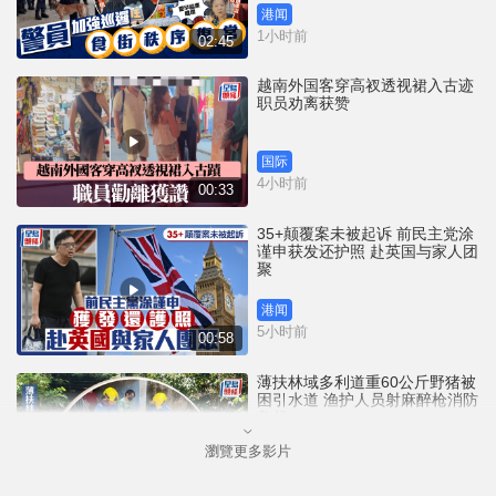
港闻
1小时前
02:45
越南外国客穿高衩透视裙入古迹
职员劝离获赞
国际
4小时前
00:33
35+颠覆案未被起诉 前民主党涂
谨申获发还护照 赴英国与家人团
聚
港闻
5小时前
00:58
薄扶林域多利道重60公斤野猪被
困引水道 渔护人员射麻醉枪消防
救起
瀏覽更多影片
港闻
8小时前
00:34