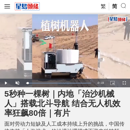
繁
简
R
-
0:19
L
P
U
P
F
o
l
n
i
u
a
a
m
c
l
5秒种一棵树｜内地「治沙机械
e
d
y
u
t
l
e
t
u
s
d
e
r
c
m
人」搭载北斗导航 结合无人机效
:
e
r
1
-
e
0
i
e
a
0
率狂飙80倍｜有片
n
n
.
-
0
P
i
0
i
%
c
面对劳动力短缺及人工成本持续上升的挑战，中国传
t
n
u