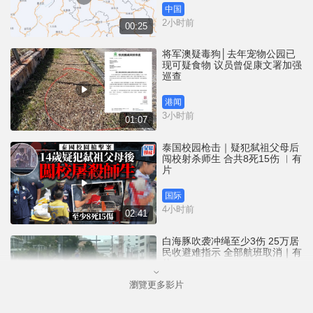
中国
2小时前
00:25
将军澳疑毒狗│去年宠物公园已
现可疑食物 议员曾促康文署加强
巡查
港闻
3小时前
01:07
泰国校园枪击｜疑犯弑祖父母后
闯校射杀师生 合共8死15伤 ︱有
片
国际
4小时前
02:41
白海豚吹袭冲绳至少3伤 25万居
民收避难指示 全部航班取消｜有
片
瀏覽更多影片
国际
5小时前
01:21