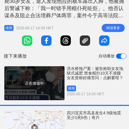
毙30岁女友，途人发现他拉的板车露出人脚，他被捕
r
e
i
后警诫下称：「我一时错手用棍仆死咗佢」。他否认
n
谋杀及阻止合法埋葬尸体两罪，案件今于高等法院续
审。被告在录影会面中称他为协助女友减肥，10日不
g
2026-06-17 14:04 HKT
阅读更多
港闻
让女友入眠，「契家姐话佢有胖死症，唔可以俾佢
T
瞓」。他不断殴打女友以阻止女友入眠，直至女友被
i
打至毫无反应。他称「都系我错手」，「得我打过
m
佢，无人打过佢」，他发现女
接下来播放
自动播放
e
洪水桥拖尸案︱被告称助女友地
狱式减肥 禁食棍扑10天不准睡
女友曾称好痛苦问：点解要咁？
正在播放中
港闻
2026-06-17 14:04 HKT
四川宜宾市高县发生4.9级地震
至少1死6伤｜有片