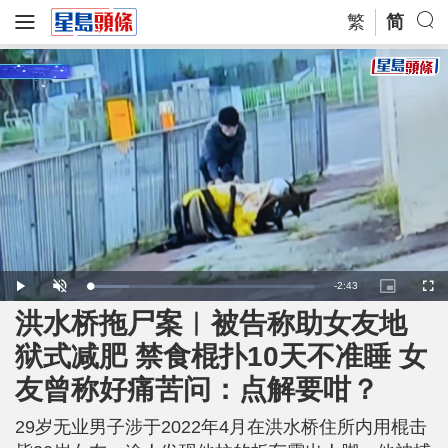
繁
简
R
-
2:43
L
P
U
P
F
o
l
n
i
u
a
a
m
c
l
洪水桥拖尸案︱被告称助女友地
e
d
y
u
t
l
e
t
u
s
d
e
r
c
m
狱式减肥 禁食棍扑10天不准睡 女
:
e
r
1
-
e
7
i
e
a
.
友曾称好痛苦问：点解要咁？
n
n
4
-
3
P
i
%
i
c
29岁无业男子涉于2022年4月在洪水桥住所内用棍击
t
n
u