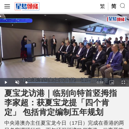
繁
简
R
-
1:33
L
P
U
P
F
o
l
n
i
u
a
a
m
c
l
夏宝龙访港｜临别向特首竖拇指
e
d
y
u
t
l
e
t
u
s
d
e
r
c
m
李家超：获夏宝龙提「四个肯
:
e
r
3
-
e
3
i
e
a
.
定」 包括肯定编制五年规划
n
n
4
-
4
P
i
%
i
c
中央港澳办主任夏宝龙今日（17日）完成在香港的两
t
n
u