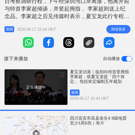
日考察调研行程，下午经深圳湾口岸离港，他离开前
r
e
i
与特首李家超倾谈，并竖起拇指， 李家超则送上纪
n
念品。李家超之后见传媒时表示，夏宝龙此行专程来
港，就香港对接国家「十五五」规划及推动北部都会
g
2026-06-17 15:44 HKT
阅读更多
港闻
区建设等重大议题进行考察调研，并给予宝贵指导意
T
见，他对此表示衷心感谢。他引述夏宝龙给予特区政
i
府「四个肯定」，一是编制首个「五年规划」的决心
m
与推进工作；二是在维护国家安全
接下来播放
自动播放
e
夏宝龙访港｜临别向特首竖拇指
李家超：获夏宝龙提「四个肯
定」 包括肯定编制五年规划
正在播放中
港闻
2026-06-17 15:44 HKT
四川宜宾市高县发生4.9级地震
至少1死6伤｜有片