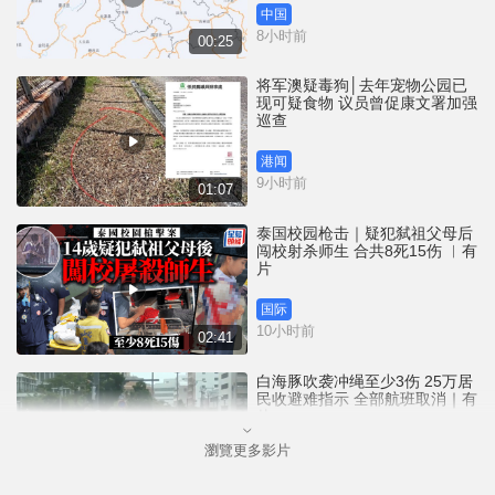
中国
8小时前
00:25
将军澳疑毒狗│去年宠物公园已
现可疑食物 议员曾促康文署加强
巡查
港闻
9小时前
01:07
泰国校园枪击｜疑犯弑祖父母后
闯校射杀师生 合共8死15伤 ︱有
片
国际
10小时前
02:41
白海豚吹袭冲绳至少3伤 25万居
民收避难指示 全部航班取消｜有
片
瀏覽更多影片
国际
11小时前
01:21