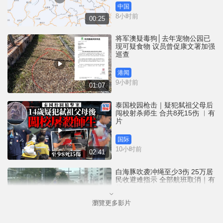
中国
8小时前
00:25
将军澳疑毒狗│去年宠物公园已
现可疑食物 议员曾促康文署加强
巡查
港闻
9小时前
01:07
泰国校园枪击｜疑犯弑祖父母后
闯校射杀师生 合共8死15伤 ︱有
片
国际
10小时前
02:41
白海豚吹袭冲绳至少3伤 25万居
民收避难指示 全部航班取消｜有
片
瀏覽更多影片
国际
11小时前
01:21