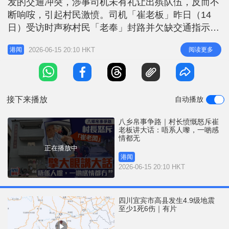
发的交通冲突，涉事司机未有礼让出殡队伍，反而不
r
e
i
断响咹，引起村民激愤。司机「崔老板」昨日（14
n
日）受访时声称村民「老奉」封路并欠缺交通指示，
又自称被人袭击。《星岛》今日（15日）到水流田村
g
2026-06-15 20:10 HKT
阅读更多
港闻
向村长了解，村长驳斥崔老板「擘大眼讲大话」，又
T
直言对方「唔系人嚟，一啲感情都无」。 相关报
i
道：有片│八乡出殡队伍与私家车争路 村民群情激愤
m
司机报称被打 警列袭击跟进
接下来播放
自动播放
e
八乡帛事争路｜村长愤慨怒斥崔
老板讲大话：唔系人嚟，一啲感
情都无
正在播放中
港闻
2026-06-15 20:10 HKT
四川宜宾市高县发生4.9级地震
至少1死6伤｜有片