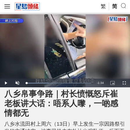
繁
简
R
-
1:34
L
P
U
P
F
o
l
n
i
u
a
a
m
c
l
八乡帛事争路｜村长愤慨怒斥崔
e
d
y
u
t
l
e
t
u
s
d
e
r
c
m
老板讲大话：唔系人嚟，一啲感
:
e
r
3
-
e
5
i
e
a
.
情都无
n
n
3
-
4
P
i
%
i
c
八乡水流田村上周六（13日）早上发生一宗因路祭引
t
n
u