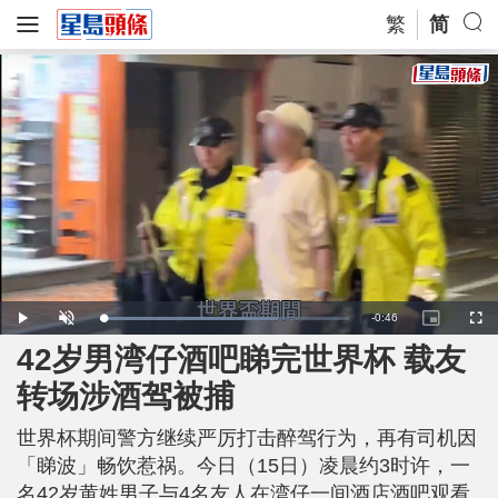
繁
简
R
-
0:46
L
P
U
P
F
o
l
n
i
u
a
a
m
c
l
42岁男湾仔酒吧睇完世界杯 载友
e
d
y
u
t
l
e
t
u
s
d
e
r
c
m
转场涉酒驾被捕
:
e
r
7
-
e
1
i
e
a
.
n
n
2
世界杯期间警方继续严厉打击醉驾行为，再有司机因
-
8
P
i
%
i
「睇波」畅饮惹祸。今日（15日）凌晨约3时许，一
c
t
n
名42岁黄姓男子与4名友人在湾仔一间酒店酒吧观看
u