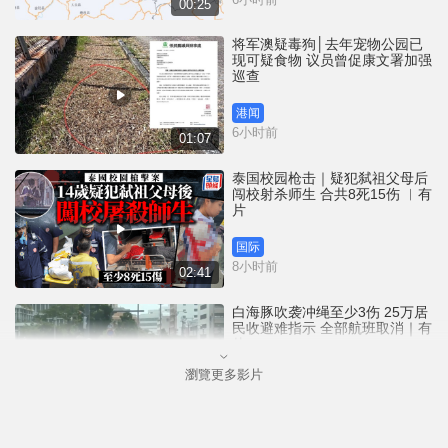
00:25
将军澳疑毒狗│去年宠物公园已
现可疑食物 议员曾促康文署加强
巡查
港闻
6小时前
01:07
泰国校园枪击｜疑犯弑祖父母后
闯校射杀师生 合共8死15伤 ︱有
片
国际
8小时前
02:41
白海豚吹袭冲绳至少3伤 25万居
民收避难指示 全部航班取消｜有
片
瀏覽更多影片
国际
9小时前
01:21
澳门酒店血案内情｜不忿大洒金