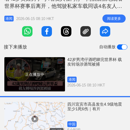
r
e
世界杯赛事后离开，他驾驶私家车载同该4名友人
i
「转场」，惟车辆驶至铜锣湾勿地臣街近耀华街交界
n
2026-06-15 08:10 HKT
阅读更多
港闻
时，因行车左摇右摆、形迹可疑，被现场巡逻的警员
g
截停。 黄男接受随机酒精呼气测试后录得48微克 ，
T
证实超标，涉嫌「酒后驾驶」当场被捕。同车4名友
i
人协助调查后获放行，私家车
接下来播放
自动播放
m
e
42岁男湾仔酒吧睇完世界杯 载
友转场涉酒驾被捕
正在播放中
港闻
2026-06-15 08:10 HKT
四川宜宾市高县发生4.9级地震
至少1死6伤｜有片
中国
6小时前