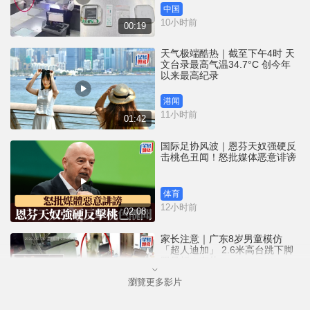
中国
10小时前
00:19
天气极端酷热｜截至下午4时 天
文台录最高气温34.7°C 创今年
以来最高纪录
港闻
11小时前
01:42
国际足协风波｜恩芬天奴强硬反
击桃色丑闻！怒批媒体恶意诽谤
体育
12小时前
02:08
家长注意｜广东8岁男童模仿
「超人迪加」 2.6米高台跳下脚
跟骨折｜有片
瀏覽更多影片
中国
12小时前
00:31