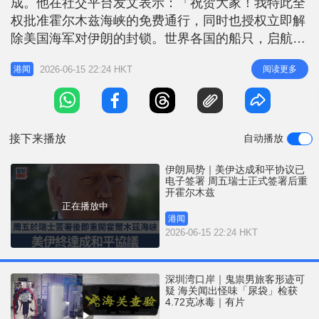
成。他在社交平台发文表示：「祝贺大家！我特此全
r
e
i
权批准霍尔木兹海峡的免费通行，同时也授权立即解
n
除美国海军对伊朗的封锁。世界各国的船只，启航
吧。让石油流动！」不过他随后更正，霍尔木兹海峡
g
2026-06-15 22:24 HKT
阅读更多
港闻
将于周五美伊正式签署协议后，才会重新开放。 相
T
关新闻：伊朗局势︱美伊和平协议最终草案内容 三
i
大范畴包括资产解冻与核计划 美国副总统万斯在美
m
国ABC电视台《早安美国》节目中透露
接下来播放
自动播放
e
伊朗局势｜美伊达成和平协议已
电子签署 周五瑞士正式签署后重
开霍尔木兹
正在播放中
港闻
2026-06-15 22:24 HKT
深圳湾口岸｜鬼祟男旅客形迹可
疑 海关闻出怪味「尿袋」检获
4.72克冰毒｜有片