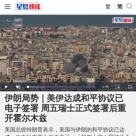
繁
简
R
-
1:59
L
P
U
P
F
o
l
n
i
u
a
a
m
c
l
伊朗局势｜美伊达成和平协议已
e
d
y
u
t
l
e
t
u
s
d
e
r
c
m
电子签署 周五瑞士正式签署后重
:
e
r
2
-
e
5
i
e
a
.
开霍尔木兹
n
n
2
-
2
P
i
%
i
c
美国总统特朗普表示，美国与伊朗的和平协议已达
t
n
u