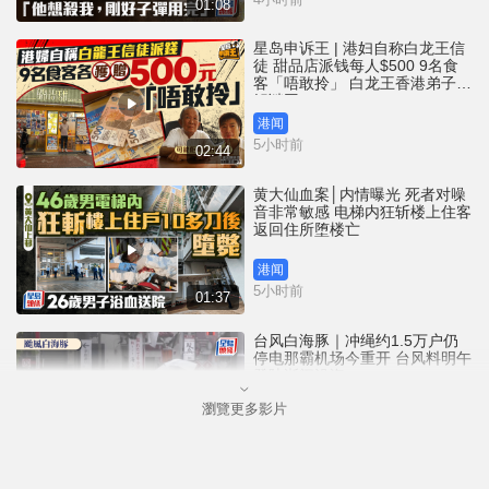
01:08
星岛申诉王 | 港妇自称白龙王信
徒 甜品店派钱每人$500 9名食
客「唔敢拎」 白龙王香港弟子亲
解谜团
港闻
5小时前
02:44
黄大仙血案│内情曝光 死者对噪
音非常敏感 电梯内狂斩楼上住客
返回住所堕楼亡
港闻
5小时前
01:37
台风白海豚｜冲绳约1.5万户仍
停电那霸机场今重开 台风料明午
登陆浙闽沿海
瀏覽更多影片
港闻
5小时前
01:06
泰国校园枪击 | 14岁枪手沉默少