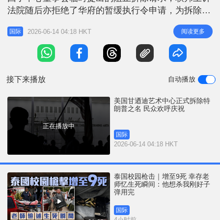
r
e
法院随后亦拒绝了华府的暂缓执行令申请，为拆除工
i
程扫清了所有法律障碍。大批工人随即在深夜赶工，
n
2026-06-14 04:18 HKT
阅读更多
国际
并于周六黎明前，正式将外墙上的「特朗普」名字拆
g
下，引来现场围观民众的一阵欢呼。 董事会最后努
T
力遭法庭全盘驳回 裁决指更名权独归国会 这场引发
i
全美文化界与政治圈震荡的冠名风
接下来播放
自动播放
m
e
美国甘迺迪艺术中心正式拆除特
朗普之名 民众欢呼庆祝
正在播放中
国际
2026-06-14 04:18 HKT
泰国校园枪击｜增至9死 幸存老
师忆生死瞬间：他想杀我刚好子
弹用完
国际
4小时前