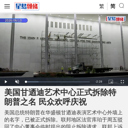
繁
简
R
-
2:28
L
P
U
P
F
o
l
n
i
u
a
a
m
c
l
美国甘迺迪艺术中心正式拆除特
e
d
y
u
t
l
e
t
u
s
d
e
r
c
m
朗普之名 民众欢呼庆祝
:
e
r
2
-
e
0
i
e
a
.
n
n
0
美国总统特朗普在华盛顿甘迺迪表演艺术中心外墙上
-
6
P
i
%
i
的名字，已被正式拆除。联邦地区法官库珀于周五驳
c
t
n
回了中心董事会临时提出的阻止拆除请求，联邦上诉
u