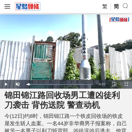
繁
简
R
-
0:21
L
P
U
P
F
o
l
n
i
u
a
a
m
c
l
锦田锦江路回收场男工遭凶徒利
e
d
y
u
t
l
e
t
u
s
d
e
r
c
m
刀袭击 背伤送院 警查动机
:
e
r
1
-
e
0
i
e
a
0
n
n
.
今(12日)约8时，锦田锦江路一个铁皮回收场的铁皮
-
0
P
i
0
i
屋发生斩人血案。一名44岁非华裔男子报案称，自己
%
c
t
n
被另一名男子以利刀斩背部，凶徒逞凶后逃去，他背
u