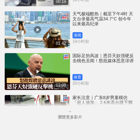
00:19
天气极端酷热｜截至下午4时 天
文台录最高气温34.7°C 创今年
以来最高纪录
港闻
19小时前
01:42
国际足协风波｜恩芬天奴强硬反
击桃色丑闻！怒批媒体恶意诽谤
体育
20小时前
02:08
家长注意｜广东8岁男童模仿
「超人迪加」 2.6米高台跳下脚
跟骨折｜有片
瀏覽更多影片
中国
20小时前
00:31
黄大仙血案│死者预谋报复噪音