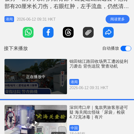
r
e
部有20厘米长刀伤，右眼红肿，左手流血，仍然清
i
醒，其后被送院救治。警方列伤人案跟进调查。 据
n
2026-06-12 09:31 HKT
阅读更多
港闻
了解，回收场内有多间铁皮屋，员工多为非华裔人
g
士。案发时事主与同乡在铁皮屋外闲聊，一名男子突
T
冲出并手持一把30厘米长利刀，袭击事主背部，并将
i
其推倒在地殴打其面部，逞凶
接下来播放
自动播放
m
e
锦田锦江路回收场男工遭凶徒利
刀袭击 背伤送院 警查动机
正在播放中
港闻
2026-06-12 09:31 HKT
深圳湾口岸｜鬼祟男旅客形迹可
疑 海关闻出怪味「尿袋」检获
4.72克冰毒｜有片
中国
18小时前