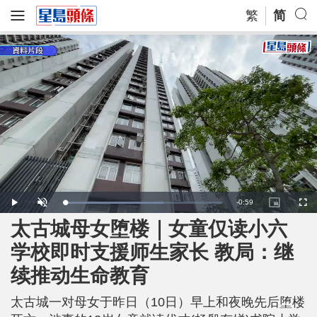
繁
简
R
-
0:59
L
P
U
P
F
o
l
n
i
u
a
a
m
c
l
太古城母女堕楼｜女童仅读小六
e
d
y
u
t
l
e
t
u
s
d
e
r
c
m
学校即时支援师生家长 教局：继
:
e
r
6
-
e
2
i
e
a
.
续推动生命教育
n
n
7
-
9
P
i
%
i
c
太古城一对母女于昨日（10日）早上和夜晚先后堕楼
t
n
u