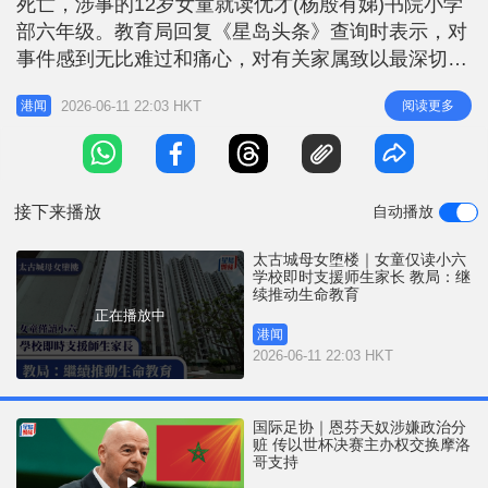
死亡，涉事的12岁女童就读优才(杨殷有娣)书院小学
r
e
i
部六年级。教育局回复《星岛头条》查询时表示，对
n
事件感到无比难过和痛心，对有关家属致以最深切慰
问。教育局得悉事件后即时向学校提供支援及意见。
g
2026-06-11 22:03 HKT
阅读更多
港闻
学校在事发后即时启动危机处理小组跟进，并已安排
T
教育心理学家、辅导人员和老师，守护并陪伴受影响
i
的师生与家长度过这段艰难时刻。 教育局强调，会
m
继续与学校保持紧密联系，提
接下来播放
自动播放
e
太古城母女堕楼｜女童仅读小六
学校即时支援师生家长 教局：继
续推动生命教育
正在播放中
港闻
2026-06-11 22:03 HKT
国际足协｜恩芬天奴涉嫌政治分
赃 传以世杯决赛主办权交换摩洛
哥支持