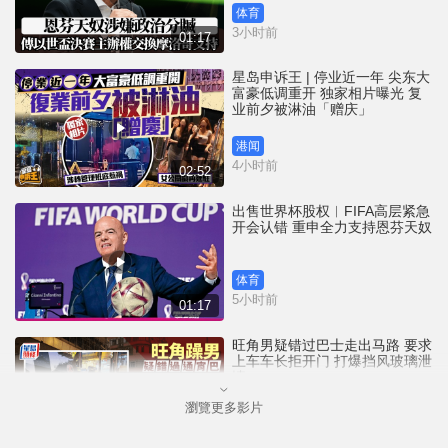
体育
3小时前
01:17
星岛申诉王 | 停业近一年 尖东大
富豪低调重开 独家相片曝光 复
业前夕被淋油「赠庆」
港闻
4小时前
02:52
出售世界杯股权︱FIFA高层紧急
开会认错 重申全力支持恩芬天奴
体育
5小时前
01:17
旺角男疑错过巴士走出马路 要求
上车车长拒开门 打爆挡风玻璃泄
愤
瀏覽更多影片
港闻
5小时前
00:45