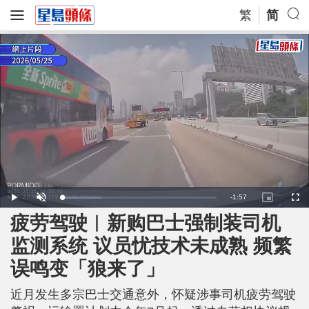
繁
简
R
-
1:57
L
P
U
P
F
o
l
n
i
u
a
a
m
c
l
疲劳驾驶︱新购巴士强制装司机
e
d
y
u
t
l
e
t
u
s
d
e
r
c
m
监测系统 议员忧技术未成熟 频繁
:
e
r
2
-
e
5
i
e
a
.
误鸣变「狼来了」
n
n
5
-
6
P
i
%
i
c
近月发生多宗巴士交通意外，怀疑涉事司机疲劳驾驶
t
n
u