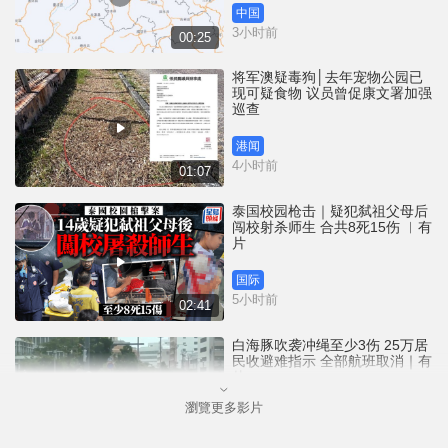
中国
3小时前
00:25
将军澳疑毒狗│去年宠物公园已
现可疑食物 议员曾促康文署加强
巡查
港闻
4小时前
01:07
泰国校园枪击｜疑犯弑祖父母后
闯校射杀师生 合共8死15伤 ︱有
片
国际
5小时前
02:41
白海豚吹袭冲绳至少3伤 25万居
民收避难指示 全部航班取消｜有
片
瀏覽更多影片
国际
6小时前
01:21