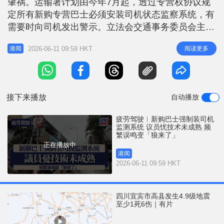
肇祸。运输署计划由今年7月起，透过专营权协议规
r
e
i
定所有新购专营巴士必须安装司机状态监察系统，有
n
需要时向司机发出警示。立法会交通事务委员会主席
陈恒镔今日（11日）在电台节目表示，若要全面强制
g
2026-06-11 09:59 HKT
阅读更多
港闻
私家车或其他商用车辆安装，市面上必须先有一套具
T
说服力、效果良好且不滋扰司机的合适系统，以免系
i
统出现误判。 系统未够聪明 转头望镜或误鸣 他认
m
为，疲劳驾驶只是交通意外的其
接下来播放
自动播放
e
疲劳驾驶︱新购巴士强制装司机
监测系统 议员忧技术未成熟 频
繁误鸣变「狼来了」
正在播放中
港闻
2026-06-11 09:59 HKT
四川宜宾市高县发生4.9级地震
至少1死6伤｜有片