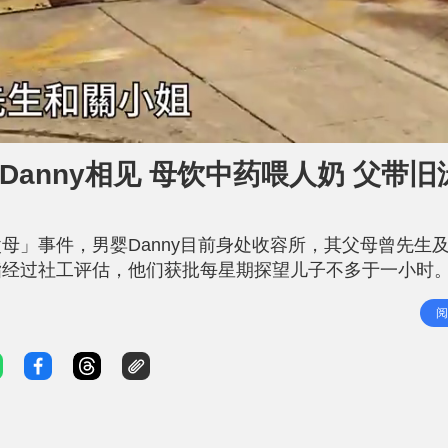
幼子Danny相见 母饮中药喂人奶 父带
母」事件，男婴Danny目前身处收容所，其父母曾先生
指经过社工评估，他们获批每星期探望儿子不多于一小时
院覆诊，曾先生更带同儿子之前穿著的恐龙泳裤到收容所，
阅
几开心，可能觉得成个星期无游水，我应承佢话如果社工