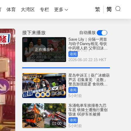
繁
简
育
体育
大湾区
专栏
更多
接下来播放
自动播放
Save Lily｜分隔一周首
与幼子Danny相见 母饮
中药喂人奶 父带旧泳裤
正在播放中
承诺再去游水
港闻
2026-06-10 22:15 HKT
星岛申诉王 | 葵广冰糖葫
芦店 召集童党「走数」
警员加强巡逻 食街秩序
复常
港闻
02:45
5小时前
东涌电单车挨撞卷九巴
车底 铁骑士遭拖行重创
昏迷 60岁车长被捕
港闻
01:00
5小时前