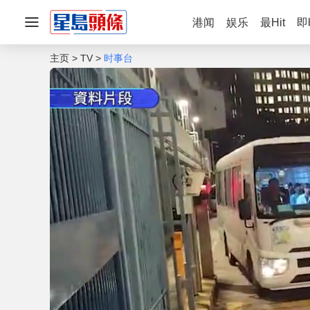
港闻
娱乐
最Hit
即
主页
TV
时事台