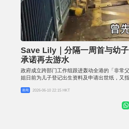
L
U
o
n
a
m
d
u
Save Lily｜分隔一周首与
e
t
d
e
:
承诺再去游水
5
0
.
9
政府成立跨部门工作组跟进轰动全港的「非常父
6
%
姐日前为儿子登记出生资料及申请出世纸，又
（10日）二人获准探访Danny及陪同他到医
2026-06-10 22:15 HKT
港闻
前好钟意游水，我带咗条泳裤畀佢睇，佢唔系
屋企，