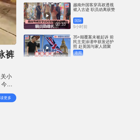
越南外国客穿高衩透视
裙入古迹 职员劝离获赞
国际
00:33
9小时前
35+颠覆案未被起诉 前
民主党涂谨申获发还护
照 赴英国与家人团聚
旧泳裤
港闻
00:58
9小时前
薄扶林域多利道重60公
斤野猪被困引水道 渔护
及关小
人员射麻醉枪消防救起
。今日
港闻
00:34
12小时前
「佢之
读更多
畀你返
屯马线锦上路站附近信
号设备故障 列车服务一
度受阻
港闻
00:43
12小时前
衞生署突击巡查多区 检
获约百盒未注册药剂制