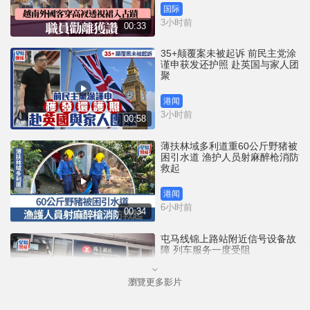
国际
3小时前
00:33
35+颠覆案未被起诉 前民主党涂
谨申获发还护照 赴英国与家人团
聚
港闻
3小时前
00:58
薄扶林域多利道重60公斤野猪被
困引水道 渔护人员射麻醉枪消防
救起
港闻
6小时前
00:34
屯马线锦上路站附近信号设备故
障 列车服务一度受阻
瀏覽更多影片
港闻
6小时前
00:43