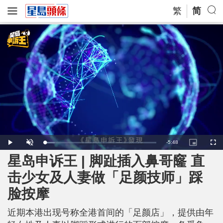
繁
简
R
-
5:48
L
P
U
P
F
o
l
n
i
u
a
a
m
c
l
星岛申诉王 | 脚趾插入鼻哥窿 直
e
d
y
u
t
l
e
t
u
s
d
e
r
c
m
击少女及人妻做「足颜技师」踩
:
e
r
8
-
e
.
i
e
a
8
脸按摩
n
n
8
-
%
P
i
i
c
近期本港出现号称全港首间的「足颜店」，提供由年
t
n
u