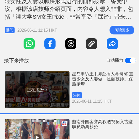
轻女性及人妻以脚踩形式进行的面部按摩，备受争
r
e
i
议。根据该店技师介绍页面，内容令人想入非非，包
n
括「读大学SM女王Pixie，非常享受『踩踏』带来的
支配感」、「Anna在女仆咖啡厅工作，脚底带甜甜
g
2026-06-11 11:15 HKT
阅读更多
港闻
香气」。网上技师一栏约有二十人可供选择，大部分
T
只见到脚部，未能清楚看到样貌。 不少网友看过介
i
绍后表示「刷新三观」，有人直言「好恐怖，适合变
m
态佬」，亦有网民质疑衞生问
接下来播放
自动播放
e
星岛申诉王 | 脚趾插入鼻哥窿 直
击少女及人妻做「足颜技师」踩
脸按摩
正在播放中
港闻
2026-06-11 11:15 HKT
越南外国客穿高衩透视裙入古迹
职员劝离获赞