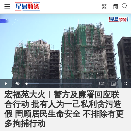
繁
简
R
-
2:27
L
P
U
P
F
o
l
n
i
u
a
a
m
c
l
宏福苑大火︱警方及廉署回应联
e
d
y
u
t
l
e
t
u
s
d
e
r
c
m
合行动 批有人为一己私利贪污造
:
e
r
1
-
e
9
i
e
a
.
假 罔顾居民生命安全 不排除有更
n
n
5
-
2
P
i
%
i
多拘捕行动
c
t
n
u