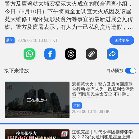
r
警方及廉署就大埔宏福苑大火成立的联合调查小组，
e
i
今日（6月10日）下午将就全面调查大火成因及该屋
n
苑大维修工程怀疑涉及贪污等事宜的最新进展会见传
g
媒。警方及廉署表示，有人为一己私利贪污造假，罔
顾宏福苑居民生命安全，不排除有更多拘捕行动。
T
2026-06-10 18:08 HKT
阅读更多
港闻
当局指，经深入调查及向律政司索取法律意见后，警
i
方及廉署今日落案起诉七名人士及两间公司合共25项
m
控罪，涉及误杀、串谋诈骗、「洗黑钱」、企图妨碍
e
司法公正，以及逃税。 宏福苑
接下来播放
自动播放
宏福苑大火︱警方及廉署回应联
合行动 批有人为一己私利贪污造
假 罔顾居民生命安全 不排除有
更多拘捕行动
正在播放中
港闻
2026-06-10 18:08 HKT
逃犯克星｜时代少年团接棒张学
友？ 22岁女通缉犯追星至上海