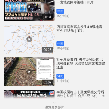
一出地铁闸即被捕 | 有片
中国
15分钟前
00:31
四川宜宾市高县发生4.9级地震
至少1死6伤｜有片
中国
10小时前
00:25
将军澳疑毒狗│去年宠物公园已
现可疑食物 议员曾促康文署加强
巡查
港闻
11小时前
01:07
泰国校园枪击｜疑犯弑祖父母后
闯校射杀师生 合共8死15伤 ︱有
片
瀏覽更多影片
国际