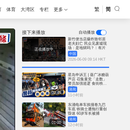
繁
简
育
体育
大湾区
专栏
更多
接下来播放
自动播放
新竹便当店爆炸致邻居
老夫妇亡 民众见废墟现
场：是地狱吗？︱有片
正在播放中
中国
2026-06-09 09:14 HKT
星岛申诉王 | 葵广冰糖葫
芦店 召集童党「走数」
警员加强巡逻 食街秩序
复常
港闻
02:45
11小时前
东涌电单车挨撞卷九巴
车底 铁骑士遭拖行重创
昏迷 60岁车长被捕
港闻
01:00
12小时前