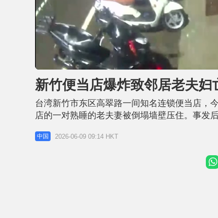
L
U
o
n
a
m
d
u
新竹便当店爆炸致邻居老夫妇
e
t
d
e
:
4
台湾新竹市东区高翠路一间知名连锁便当店，今
4
.
0
店的一对熟睡的老夫妻被倒塌墙壁压住。事发后
3
%
道，爆炸建物一楼是间便当店，疑今年才开幕，
2026-06-09 09:14 HKT
中国
是1个燃气樽外泄，应不至于造成如此强大威力
体蓄积在