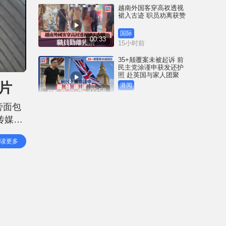
越南外国客穿高衩透视
裙入古迹 职员劝离获赞
国际
00:33
15小时前
35+颠覆案未被起诉 前
民主党涂谨申获发还护
照 赴英国与家人团聚
片
港闻
00:58
15小时前
旁面包
薄扶林域多利道重60公
传媒报
斤野猪被困引水道 渔护
人员射麻醉枪消防救起
，若只
港闻
读更多
00:34
导致气
18小时前
屯马线锦上路站附近信
号设备故障 列车服务一
度受阻
港闻
00:43
19小时前
衞生署突击巡查多区 检
获约百盒未注册药剂制