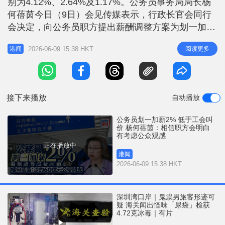
别为4.12%、2.64%及1.17%。公务员事务局局长杨
r
e
i
何蓓茵今日（9日）会见传媒表示，行政长官会同行
n
会决定，向公务员职方提出薪酬调整方案为划一加薪
2%，追溯到今年4月1日。对于只加薪2%是否与宏福
g
2026-06-09 15:38 HKT
阅读更多
港闻
苑事件有关，她称行会作任何决定都会考虑公众观
T
感。 杨何蓓茵：加薪已全面平衡所有因素 杨何蓓茵
i
表示，政府在决定公务员薪酬调整时，已全面考虑并
m
平衡所有相关因素
接下来播放
自动播放
e
公务员划一加薪2% 低于工会叫
价 杨何蓓茵：相信职方会明白
有考虑公众观感
正在播放中
港闻
2026-06-09 15:38 HKT
深圳湾口岸｜鬼祟男旅客形迹可
疑 海关闻出怪味「尿袋」检获
4.72克冰毒｜有片