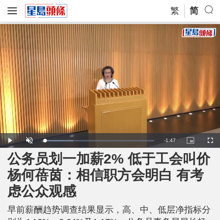
繁
简
R
-
1:47
L
P
U
P
F
o
l
n
i
u
a
a
m
c
l
公务员划一加薪2% 低于工会叫价
e
d
y
u
t
l
e
t
u
s
d
e
r
c
m
杨何蓓茵：相信职方会明白 有考
:
e
r
2
-
e
6
i
e
a
.
虑公众观感
n
n
1
-
6
P
i
%
i
c
早前薪酬趋势调查结果显示，高、中、低层净指标分
t
n
u