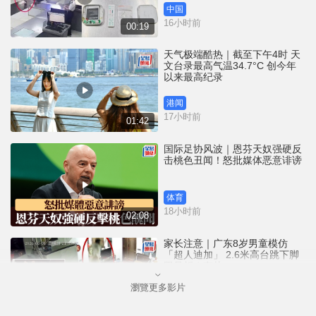
中国
16小时前
00:19
天气极端酷热｜截至下午4时 天
文台录最高气温34.7°C 创今年
以来最高纪录
港闻
17小时前
01:42
国际足协风波｜恩芬天奴强硬反
击桃色丑闻！怒批媒体恶意诽谤
体育
18小时前
02:08
家长注意｜广东8岁男童模仿
「超人迪加」 2.6米高台跳下脚
跟骨折｜有片
瀏覽更多影片
中国
18小时前
00:31