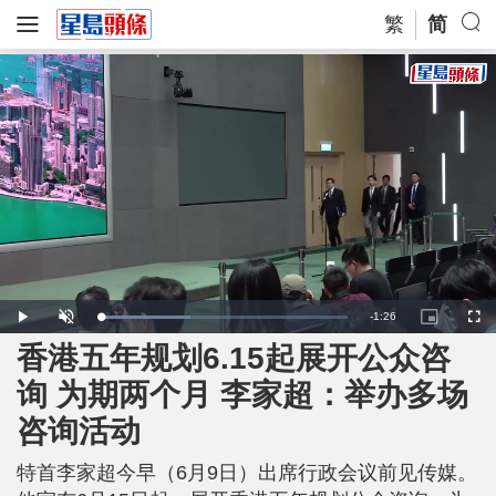
繁
简
R
-
1:26
L
P
U
P
F
o
l
n
i
u
a
a
m
c
l
香港五年规划6.15起展开公众咨
e
d
y
u
t
l
e
t
u
s
d
e
r
c
m
询 为期两个月 李家超：举办多场
:
e
r
3
-
e
6
i
e
a
.
咨询活动
n
n
7
-
0
P
i
%
i
c
特首李家超今早（6月9日）出席行政会议前见传媒。
t
n
u