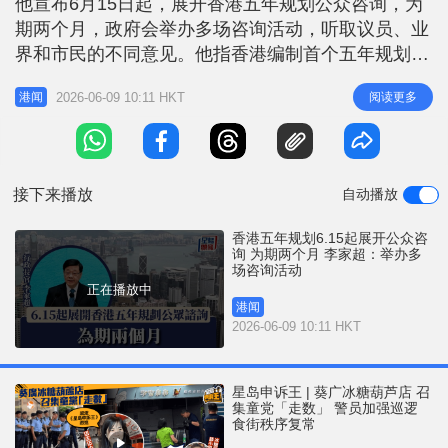
他宣布6月15日起，展开香港五年规划公众咨询，为
r
e
i
期两个月，政府会举办多场咨询活动，听取议员、业
n
界和市民的不同意见。他指香港编制首个五年规划是
历史性的一步，规划将会指明社会发展方向，为香港
g
2026-06-09 10:11 HKT
阅读更多
港闻
市民及社会各界带来实际裨益 。他又指，五年规划
T
巩固提升香港在国际金融、航运、贸易、创科等优势
i
地位，加强建设国际航空枢纽，打造国际高端人才集
m
聚高地，以及加快建设北部都会
接下来播放
自动播放
e
香港五年规划6.15起展开公众咨
询 为期两个月 李家超：举办多
场咨询活动
正在播放中
港闻
2026-06-09 10:11 HKT
星岛申诉王 | 葵广冰糖葫芦店 召
集童党「走数」 警员加强巡逻
食街秩序复常