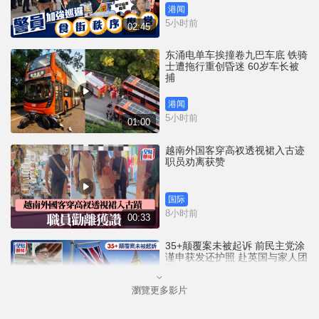
港闻
5小时前
02:45
东涌电单车挨撞卷九巴车底 铁骑
士遭拖行重创昏迷 60岁车长被
捕
港闻
5小时前
01:00
越南外国客穿高衩透视裙入古迹
职员劝离获赞
国际
8小时前
00:33
35+颠覆案未被起诉 前民主党涂
谨申获发还护照 赴英国与家人团
聚
瀏覽更多影片
港闻
8小时前
00:58