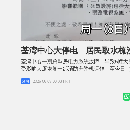
L
U
o
n
a
m
d
u
荃湾中心大停电｜居民取水梳
e
t
d
e
:
3
荃湾中心一期总掣房电力系统故障，导致5幢大
1
.
8
受影响大厦恢复一部消防升降机运作。至今日（
3
%
车，为居民及商户提供临时食水，以应付早上市
2026-06-09 09:03 HKT
港闻
近1000户居民受影响 食水咸水供应亦暂停 今早