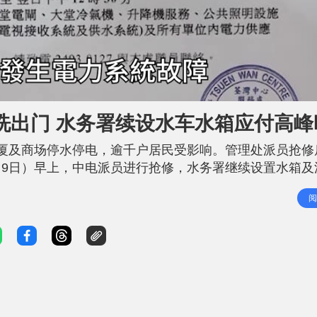
洗出门 水务署续设水车水箱应付高峰
厦及商场停水停电，逾千户居民受影响。管理处派员抢修
9日）早上，中电派员进行抢修，水务署继续设置水箱及
民取水高峰时段的需求。 相关新闻：荃湾中心一期大范
阅
约8时，水务署在Facebook专页「滴惜仔」，更新荃湾