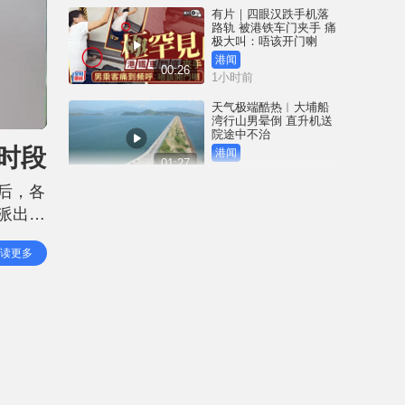
有片｜四眼汉跌手机落
路轨 被港铁车门夹手 痛
极大叫：唔该开门喇
港闻
00:26
1小时前
天气极端酷热︱大埔船
湾行山男晕倒 直升机送
院途中不治
时段
港闻
01:27
2小时前
后，各
天气极端酷热︱市民无
派出水
惧高温继续郊游乐 出尽
法宝食西瓜雪条消暑
围停电
港闻
读更多
01:27
3小时前
台风白海豚︱基隆港数
十吨重货柜连环倒塌 惊
悚画面曝光｜有片
中国
00:25
5小时前
深圳坂银隧道︱5男女午
夜「电鸡炸街」 齐齐行