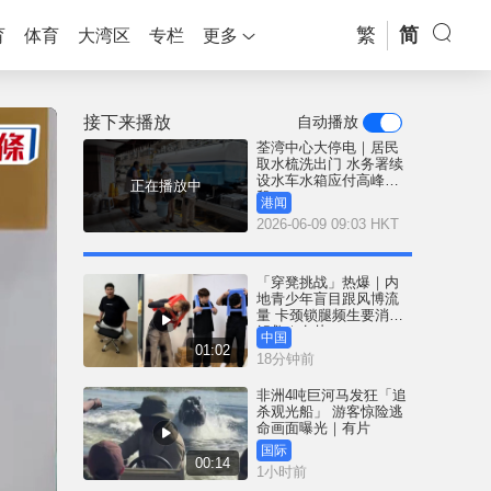
繁
简
育
体育
大湾区
专栏
更多
接下来播放
自动播放
荃湾中心大停电｜居民
取水梳洗出门 水务署续
设水车水箱应付高峰时
正在播放中
段
港闻
2026-06-09 09:03 HKT
「穿凳挑战」热爆｜内
地青少年盲目跟风博流
量 卡颈锁腿频生要消防
解救｜有片
中国
01:02
18分钟前
非洲4吨巨河马发狂「追
杀观光船」 游客惊险逃
命画面曝光｜有片
国际
00:14
1小时前