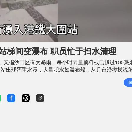
站梯间变瀑布 职员忙于扫水清理
，又指沙田区有大暴雨，每小时雨量预料或已超过100毫
围站出现严重水浸，大量积水如瀑布般，从月台沿楼梯流
大围站已没有积水，多名工人忙于扫水及抹干楼梯。另外
阅
 相关新闻 : 天文台发出今年首个黑色暴雨警告信号 沙