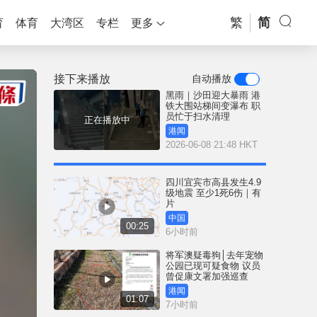
繁
简
育
体育
大湾区
专栏
更多
接下来播放
自动播放
黑雨｜沙田迎大暴雨 港
铁大围站梯间变瀑布 职
员忙于扫水清理
正在播放中
港闻
2026-06-08 21:48 HKT
四川宜宾市高县发生4.9
级地震 至少1死6伤｜有
片
中国
00:25
6小时前
将军澳疑毒狗│去年宠物
公园已现可疑食物 议员
曾促康文署加强巡查
港闻
01:07
7小时前