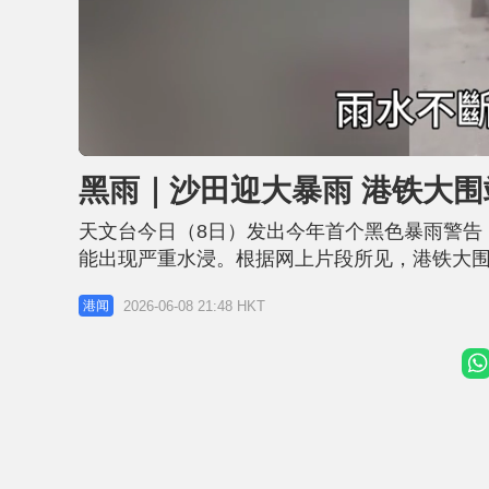
L
U
o
n
a
m
d
u
黑雨｜沙田迎大暴雨 港铁大围
e
t
d
e
:
6
天文台今日（8日）发出今年首个黑色暴雨警告
0
.
4
能出现严重水浸。根据网上片段所见，港铁大
1
%
堂，非常夸张。 《星岛头条》到场了解，见到
2026-06-08 21:48 HKT
港闻
亦在城门河见到水位有所上涨，但未有超出河堤。
时雨