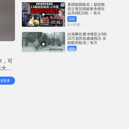
泰国校园枪击｜疑犯弑
祖父母后闯校射杀师生
合共8死15伤 ︱有片
国际
02:41
8小时前
白海豚吹袭冲绳至少3伤
25万居民收避难指示 全
部航班取消｜有片
国际
01:21
9小时前
米，可
澳门酒店血案内情｜不
落大
忿大洒金钱却戴绿帽 41
岁内地男商人擸刀叉 专
，记者
捅女友要害
港闻
读更多
02:21
田每小
10小时前
国际足协风波｜欧洲足
协强硬落闸 恩芬天奴不
落台便杯葛世界杯
体育
01:37
11小时前
星岛申诉王 | 葵广「二手
书兵团」拦路 专家分享