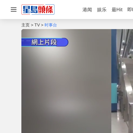
港闻
娱乐
最Hit
即
主页
TV
时事台