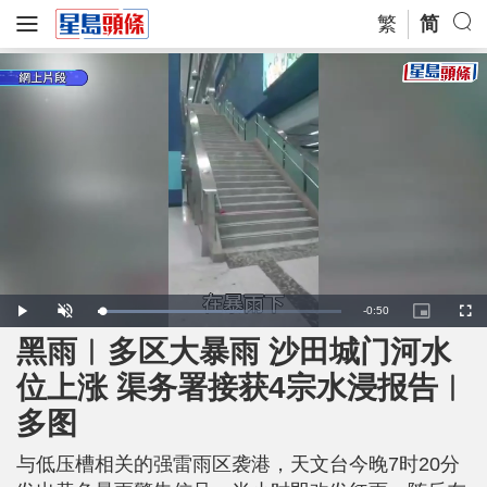
繁
简
R
-
0:50
L
P
U
P
F
o
l
n
i
u
a
a
m
c
l
黑雨︱多区大暴雨 沙田城门河水
e
d
y
u
t
l
e
t
u
s
d
e
r
c
m
位上涨 渠务署接获4宗水浸报告︱
:
e
r
5
-
e
9
i
e
a
.
多图
n
n
8
-
5
P
i
%
i
c
与低压槽相关的强雷雨区袭港，天文台今晚7时20分
t
n
u