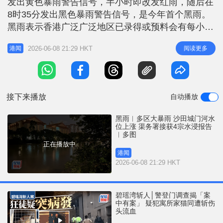
发出黄色暴雨警告信号，半小时即改发红雨，随后在
r
e
i
8时35分发出黑色暴雨警告信号，是今年首个黑雨。
n
黑雨表示香港广泛广泛地区已录得或预料会有每小时
雨量超过70毫米的大雨，且雨势可能持续，天文台更
g
2026-06-08 21:29 HKT
阅读更多
港闻
指沙田区有大暴雨，每小时录得逾100毫米雨量，可
T
能有严重水浸。 全港多区狂风暴雨，部分地区出现
i
水浸。截至晚上9时，渠务处确认4宗水浸报告，分别
m
位于天水围聚星路、新田
接下来播放
自动播放
e
黑雨︱多区大暴雨 沙田城门河水
位上涨 渠务署接获4宗水浸报告
︱多图
正在播放中
港闻
2026-06-08 21:29 HKT
碧瑶湾斩人│警登门调查揭「案
中有案」 疑犯寓所家猫同遭斩伤
头流血