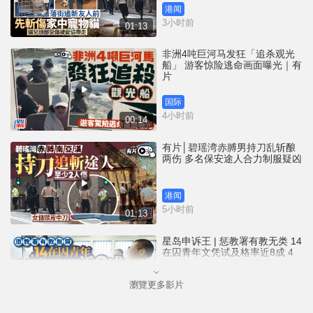
港闻
3小时前
01:13
非洲4吨巨河马发狂「追杀观光
船」 游客惊险逃命画面曝光｜有
片
国际
4小时前
00:14
有片│碧瑶湾赤膊男持刀乱斩酿
两伤 多名保安途人合力制服疑凶
港闻
5小时前
01:13
星岛申诉王 | 惩教署有教无类 14
在囚青年文凭试及格率近8成 4
人考获入读大学资格 有夺22分
佳绩兼「摘星」
瀏覽更多影片
港闻
7小时前
05:24