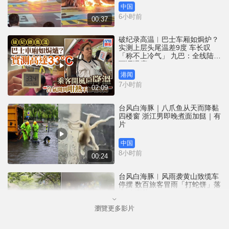
中国
6小时前
00:37
破纪录高温︱巴士车厢如焗炉？
实测上层头尾温差9度 车长叹
「称不上冷气」 九巴：全线陆续
下调温度
港闻
7小时前
02:09
台风白海豚｜八爪鱼从天而降黏
四楼窗 浙江男即晚煮面加餸｜有
片
中国
8小时前
00:24
台风白海豚︱风雨袭黄山致缆车
停摆 数百旅客冒雨「打蛇饼」落
山 ｜有片
瀏覽更多影片
中国
9小时前
00:21