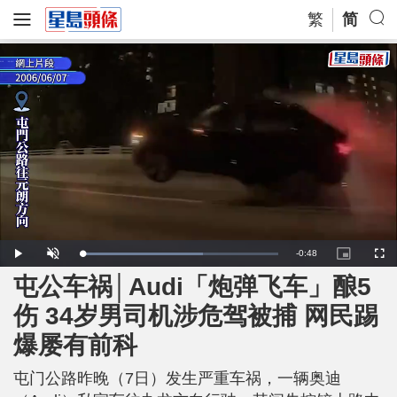
繁
简
R
-
0:48
L
P
U
P
F
o
l
n
i
u
a
a
m
c
l
屯公车祸│Audi「炮弹飞车」酿5
e
d
y
u
t
l
e
t
u
s
d
e
r
c
m
伤 34岁男司机涉危驾被捕 网民踢
:
e
r
6
-
e
2
i
e
a
.
爆屡有前科
n
n
0
-
9
P
i
%
i
c
屯门公路昨晚（7日）发生严重车祸，一辆奥迪
t
n
u