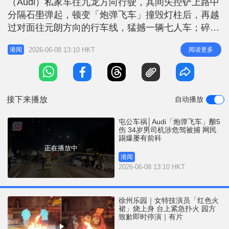
（Audi）私家车往九龙方向行驶，其间失控铲上路中
r
e
i
分隔石壆弹起，顿变「炮弹飞车」撞毁灯柱后，再越
n
过对面往元朗方向的行车线，猛撼一辆七人车；碎片
亦波及另外两辆私家车，酿成5人受伤。Audi的34岁
g
2026-06-08 13:10 HKT
阅读更多
港闻
姓杨男司机涉嫌危险驾驶被捕。事件引来大批网民声
T
讨，有网民认出涉事Audi的自订车牌，怀疑事发时
i
Audi正在斗车，直指该名男司机是屯公「惯犯」，过
m
往不时在路上狂飙，认
接下来播放
自动播放
e
屯公车祸│Audi「炮弹飞车」酿5
伤 34岁男司机涉危驾被捕 网民
踢爆屡有前科
正在播放中
港闻
2026-06-08 13:10 HKT
徐州乐园｜女特技演员「红色火
裙」烧上身 台上紧急扑火 园方
致歉即时停演｜有片