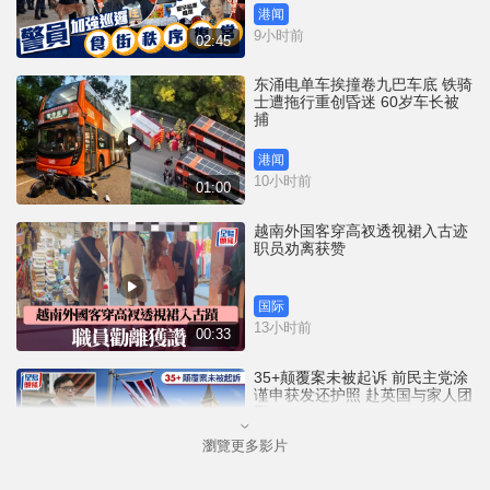
港闻
9小时前
02:45
东涌电单车挨撞卷九巴车底 铁骑
士遭拖行重创昏迷 60岁车长被
捕
港闻
10小时前
01:00
越南外国客穿高衩透视裙入古迹
职员劝离获赞
国际
13小时前
00:33
35+颠覆案未被起诉 前民主党涂
谨申获发还护照 赴英国与家人团
聚
瀏覽更多影片
港闻
13小时前
00:58