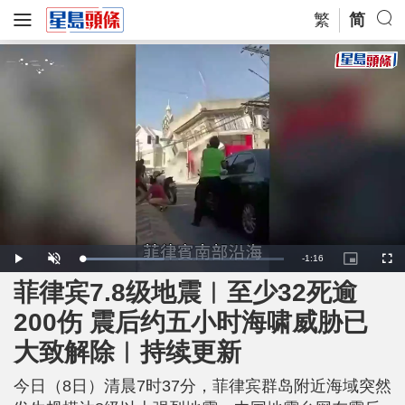
繁
简
R
-
1:16
L
P
U
P
F
o
l
n
i
u
a
a
m
c
l
菲律宾7.8级地震︱至少32死逾
e
d
y
u
t
l
e
t
u
s
d
e
r
c
m
200伤 震后约五小时海啸威胁已
:
e
r
4
-
e
0
i
e
a
.
大致解除︱持续更新
n
n
7
-
2
P
i
%
i
c
今日（8日）清晨7时37分，菲律宾群岛附近海域突然
t
n
u