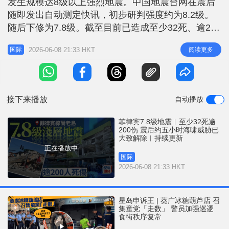
发生规模达8级以上强烈地震。中国地震台网在震后
r
e
i
随即发出自动测定快讯，初步研判强度约为8.2级。
n
随后下修为7.8级。截至目前已造成至少32死、逾200
伤，多数是因建筑物毁损而受伤，海啸监测站监测到
g
2026-06-08 21:33 HKT
阅读更多
国际
最高约1.4米的海啸。 地震发生约5小时后，太平洋海
T
啸警报中心（Pacific Tsunami Warning Center）表
i
示，海啸威胁已大致解除。 地
m
接下来播放
自动播放
e
菲律宾7.8级地震︱至少32死逾
200伤 震后约五小时海啸威胁已
大致解除︱持续更新
正在播放中
国际
2026-06-08 21:33 HKT
星岛申诉王 | 葵广冰糖葫芦店 召
集童党「走数」 警员加强巡逻
食街秩序复常