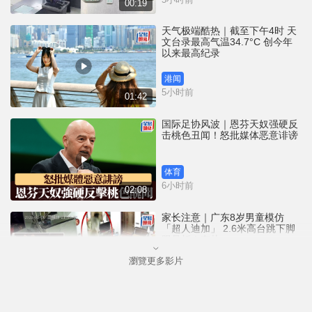
00:19
天气极端酷热｜截至下午4时 天
文台录最高气温34.7°C 创今年
以来最高纪录
港闻
5小时前
01:42
国际足协风波｜恩芬天奴强硬反
击桃色丑闻！怒批媒体恶意诽谤
体育
6小时前
02:08
家长注意｜广东8岁男童模仿
「超人迪加」 2.6米高台跳下脚
跟骨折｜有片
瀏覽更多影片
中国
6小时前
00:31
黄大仙血案│死者预谋报复噪音