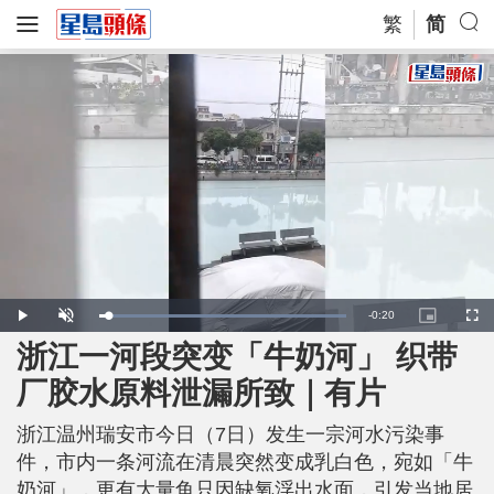
繁
简
R
-
0:20
L
P
U
P
F
o
l
n
i
u
a
a
m
c
l
浙江一河段突变「牛奶河」 织带
e
d
y
u
t
l
e
t
u
s
d
e
r
c
m
厂胶水原料泄漏所致｜有片
:
e
r
1
-
e
0
i
e
a
0
n
n
.
浙江温州瑞安市今日（7日）发生一宗河水污染事
-
0
P
i
0
i
件，市内一条河流在清晨突然变成乳白色，宛如「牛
%
c
t
n
奶河」，更有大量鱼只因缺氧浮出水面，引发当地居
u