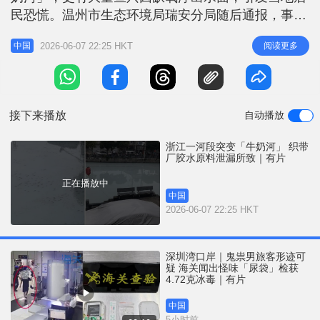
r
e
民恐慌。温州市生态环境局瑞安分局随后通报，事件
i
是由于附近一间织带厂的水性胶水原料泄漏所致，目
n
2026-06-07 22:25 HKT
阅读更多
中国
前污染源头已被切断，水质已恢复正常，涉事企业正
g
接受立案调查。 相关新闻：「放生」奶茶｜贵州女
T
河边骑呢祈福 网民嘲：下次倒火锅底料？｜有片 据
i
当地居民在社交平台反映并上传片段
接下来播放
自动播放
m
e
浙江一河段突变「牛奶河」 织带
厂胶水原料泄漏所致｜有片
正在播放中
中国
2026-06-07 22:25 HKT
深圳湾口岸｜鬼祟男旅客形迹可
疑 海关闻出怪味「尿袋」检获
4.72克冰毒｜有片
中国
5小时前