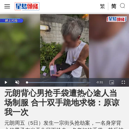
繁
简
R
-
0:31
L
P
U
P
F
o
l
n
i
u
a
a
m
c
l
元朗背心男抢手袋遭热心途人当
e
d
y
u
t
l
e
t
u
s
d
e
r
c
m
场制服 合十双手跪地求饶：原谅
:
e
r
8
-
e
9
i
e
a
.
我一次
n
n
9
-
7
P
i
%
i
c
元朗周五（5日）发生一宗街头抢劫案，一名身穿背
t
n
u