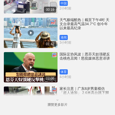
中国
2小时前
00:19
天气极端酷热｜截至下午4时 天
文台录最高气温34.7°C 创今年
以来最高纪录
港闻
3小时前
01:42
国际足协风波｜恩芬天奴强硬反
击桃色丑闻！怒批媒体恶意诽谤
体育
4小时前
02:08
家长注意｜广东8岁男童模仿
「超人迪加」 2.6米高台跳下脚
跟骨折｜有片
瀏覽更多影片
中国
4小时前
00:31