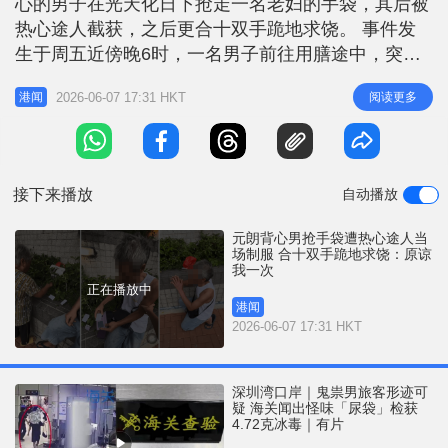
心的男子在光天化日下抢走一名老妇的手袋，其后被
r
e
i
热心途人截获，之后更合十双手跪地求饶。 事件发
n
生于周五近傍晚6时，一名男子前往用膳途中，突然
听到有人大叫「抢嘢」，遂立即截停贼人。该名热心
g
2026-06-07 17:31 HKT
阅读更多
港闻
途人将过程拍下并放在社交平台，片中见到身穿背心
T
的贼人被截停后，仍当场翻搜赃物，更将手机及杂物
i
抛入花丛。一名老妇靠近花槽，之后热心男子问：
m
「（手机）系咪你㗎阿婆？」。背心男
接下来播放
自动播放
e
元朗背心男抢手袋遭热心途人当
场制服 合十双手跪地求饶：原谅
我一次
正在播放中
港闻
2026-06-07 17:31 HKT
深圳湾口岸｜鬼祟男旅客形迹可
疑 海关闻出怪味「尿袋」检获
4.72克冰毒｜有片