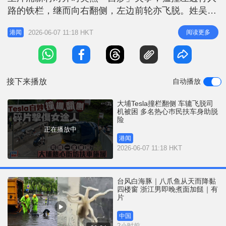
r
e
路的铁栏，继而向右翻侧，左边前轮亦飞脱。姓吴
i
（41岁）男司机被困于车内，一名姓黎（68岁）女途
n
2026-06-07 11:18 HKT
阅读更多
港闻
人被碎片击中受伤。 现场所见，事发后受伤的女途
g
人坐在路旁待救。多名热心市民见Tesla翻侧，纷纷
T
上前协助救人，其后司机获救自行爬出车厢。警方及
i
消防接报赶到，男司机
接下来播放
自动播放
m
e
大埔Tesla撞栏翻侧 车辘飞脱司
机被困 多名热心巿民扶车身助脱
险
正在播放中
港闻
2026-06-07 11:18 HKT
台风白海豚｜八爪鱼从天而降黏
四楼窗 浙江男即晚煮面加餸｜有
片
中国
2小时前