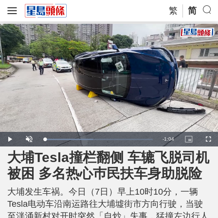
繁
简
R
-
1:04
L
P
U
P
F
o
l
n
i
u
a
a
m
c
l
大埔Tesla撞栏翻侧 车辘飞脱司机
e
d
y
u
t
l
e
t
u
s
d
e
r
c
m
被困 多名热心巿民扶车身助脱险
:
e
r
4
-
e
5
i
e
a
.
n
n
1
大埔发生车祸。今日（7日）早上10时10分，一辆
-
4
P
i
%
i
Tesla电动车沿南运路往大埔墟街市方向行驶，当驶
c
t
n
至泮涌新村对开时突然「自炒」失事，猛撞左边行人
u