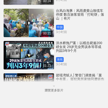
00:24
台风白海豚︱风雨袭黄山致缆车
停摆 数百旅客冒雨「打蛇饼」落
山 ｜有片
中国
3小时前
00:21
洪水桥拖尸案︱以棍击毙逾200
磅女友 29岁无业男误杀等罪成
判囚3年9个月
港闻
3小时前
01:23
碧瑶湾斩人│警登门调查揭「案
中有案」 疑犯寓所家猫同遭斩伤
头流血
瀏覽更多影片
港闻
3小时前
01:13
六旗乐园 | 玩过山车竟遭飞鞋砸