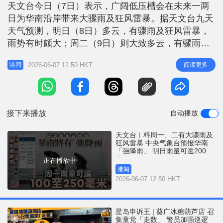
r
天文台今日（7日）表示，广阔低压槽会在未来一两
e
i
日为华南沿岸带来大骤雨及狂风雷暴。据天文台九天
n
天气预测，明日（8日）多云，有骤雨及狂风雷暴，
g
雨势有时颇大；周二（9日）则大致多云，有骤雨，
初时雨势颇大及有狂风雷暴，稍后骤雨逐渐减少。天
T
2026-06-07 12:50 HKT
阅读更多
港闻
文台今早亦提醒，未来一两日本港天气不稳定，间中
i
有骤雨及狂风雷暴，雨势有时颇大。市民出门前请留
m
意天气变化，进行户外活动时亦须时刻留意天文台的
e
天气提示和天气警告信息。 中央气
接下来播放
自动播放
天文台︱料周一、二有大骤雨及
狂风雷暴 中央气象台预报华南
「强降雨」 明日雨量可逾200毫
米
正在播放中
港闻
2026-06-07 12:50 HKT
星岛申诉王 | 葵广冰糖葫芦店 召
集童党「走数」 警员加强巡逻