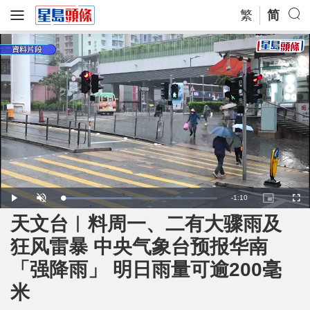
繁
简
R
-
1:10
L
P
U
P
F
o
l
n
i
u
a
a
m
c
l
天文台︱料周一、二有大骤雨及
e
d
y
u
t
l
e
t
u
s
d
e
r
c
m
狂风雷暴 中央气象台预报华南
:
e
r
4
-
e
4
i
e
a
.
「强降雨」 明日雨量可逾200毫
n
n
6
-
1
P
i
%
i
米
c
t
n
u