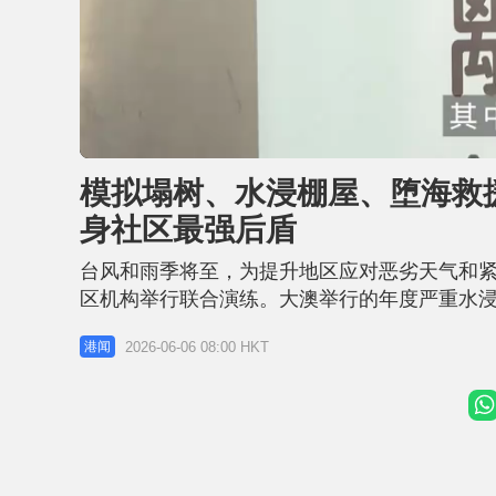
L
U
o
n
a
m
d
u
模拟塌树、水浸棚屋、堕海救援
e
t
d
e
:
身社区最强后盾
1
5
.
4
台风和雨季将至，为提升地区应对恶劣天气和
9
%
区机构举行联合演练。大澳举行的年度严重水
人等突发事故；在红磡新海滨举行的跨部门风
2026-06-06 08:00 HKT
港闻
演练中，除了消防处、警务处和民安队等前线
伤亡和财物损失，