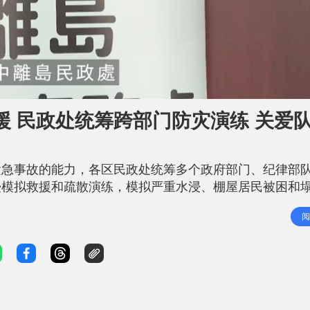
 民政处统筹跨部门防灾演练 关爱
紧急事故的能力，各区民政处统筹多个政府部门、纪律部
浸模拟救援和疏散演练，模拟严重水浸、棚屋居民被困和
雨季演习，重点防范恶劣天气下市民追风逐浪可能引致的
阅
应急部队外，关爱队亦肩负防灾支援的重要角色，尽量减