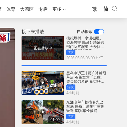
繁
简
育
体育
大湾区
专栏
更多
接下来播放
自动播放
模拟塌树、水浸棚屋、
堕海救援 民政处统筹跨
部门防灾演练 关爱队化
正在播放中
身社区最强后盾
港闻
2026-06-06 08:00 HKT
星岛申诉王 | 葵广冰糖葫
芦店 召集童党「走数」
警员加强巡逻 食街秩序
复常
港闻
02:45
4小时前
东涌电单车挨撞卷九巴
车底 铁骑士遭拖行重创
昏迷 60岁车长被捕
港闻
01:00
4小时前