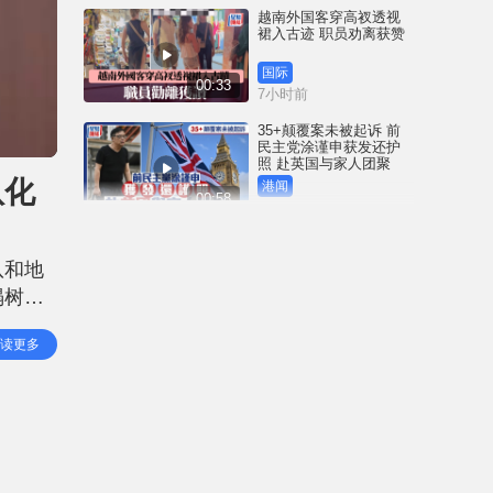
越南外国客穿高衩透视
裙入古迹 职员劝离获赞
国际
00:33
7小时前
35+颠覆案未被起诉 前
民主党涂谨申获发还护
照 赴英国与家人团聚
队化
港闻
00:58
8小时前
薄扶林域多利道重60公
斤野猪被困引水道 渔护
队和地
人员射麻醉枪消防救起
塌树伤
港闻
00:34
11小时前
意外。
读更多
低人命
屯马线锦上路站附近信
号设备故障 列车服务一
度受阻
港闻
00:43
11小时前
衞生署突击巡查多区 检
获约百盒未注册药剂制