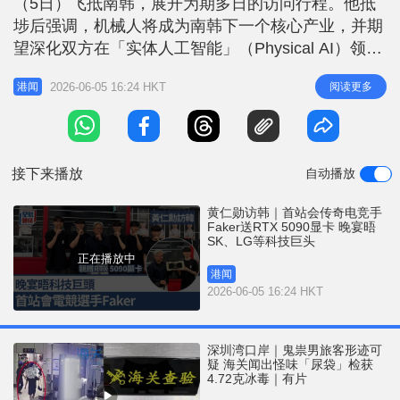
（5日）飞抵南韩，展开为期多日的访问行程。他抵
r
e
i
埗后强调，机械人将成为南韩下一个核心产业，并期
n
望深化双方在「实体人工智能」（Physical AI）领域
的合作。黄仁勋的首站行程尽显亲民作风，现身首尔
g
2026-06-05 16:24 HKT
阅读更多
港闻
弘大一间网吧与电竞传奇选手Faker（李相赫）交
T
流，更送上亲笔签名的GeForce RTX 5090显示卡。
i
今晚他将与SK、LG及NAVER等多名南韩科技
m
接下来播放
自动播放
e
黄仁勋访韩｜首站会传奇电竞手
Faker送RTX 5090显卡 晚宴晤
SK、LG等科技巨头
正在播放中
港闻
2026-06-05 16:24 HKT
深圳湾口岸｜鬼祟男旅客形迹可
疑 海关闻出怪味「尿袋」检获
4.72克冰毒｜有片