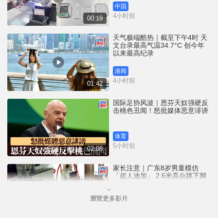
中国
4小时前
00:19
天气极端酷热｜截至下午4时 天
文台录最高气温34.7°C 创今年
以来最高纪录
港闻
4小时前
01:42
国际足协风波｜恩芬天奴强硬反
击桃色丑闻！怒批媒体恶意诽谤
体育
5小时前
02:08
家长注意｜广东8岁男童模仿
「超人迪加」 2.6米高台跳下脚
跟骨折｜有片
瀏覽更多影片
中国
6小时前
00:31