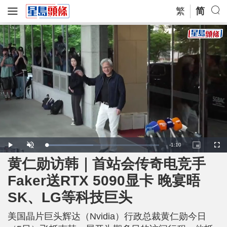
繁
简
R
-
1:10
L
P
U
P
F
o
l
n
i
u
a
a
m
c
l
黄仁勋访韩｜首站会传奇电竞手
e
d
y
u
t
l
e
t
u
s
d
e
r
c
m
Faker送RTX 5090显卡 晚宴晤
:
e
r
4
-
e
1
i
e
a
.
SK、LG等科技巨头
n
n
8
-
6
P
i
%
i
c
美国晶片巨头辉达（Nvidia）行政总裁黄仁勋今日
t
n
u