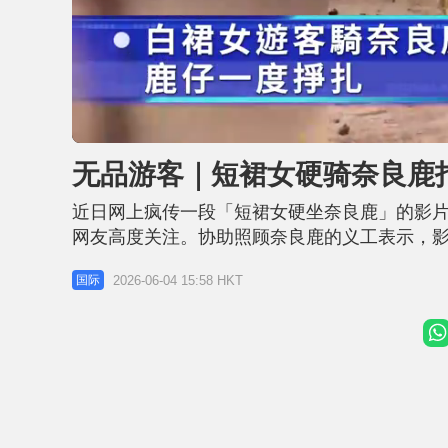
U
n
m
u
无品游客｜短裙女硬骑奈良鹿
t
e
:
近日网上疯传一段「短裙女硬坐奈良鹿」的影
.
网友高度关注。协助照顾奈良鹿的义工表示，
待，不可原谅。 相关新闻：无品游客︱夜爬云南
2026-06-04 15:58 HKT
国际
穿白色洋装吊带短裙和高跟鞋，试图坐在鹿背
上，屁股还颤