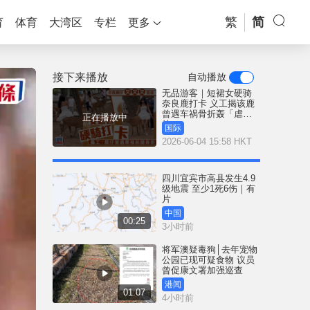
繁
简
育
体育
大湾区
专栏
更多
接下来播放
自动播放
无品游客｜短裙女硬骑
奈良鹿打卡 义工揭该鹿
曾遇车祸骨折轰「虐
正在播放中
待」
国际
2026-06-04 15:58 HKT
四川宜宾市高县发生4.9
级地震 至少1死6伤｜有
片
中国
00:25
3小时前
将军澳疑毒狗│去年宠物
公园已现可疑食物 议员
曾促康文署加强巡查
港闻
01:07
4小时前