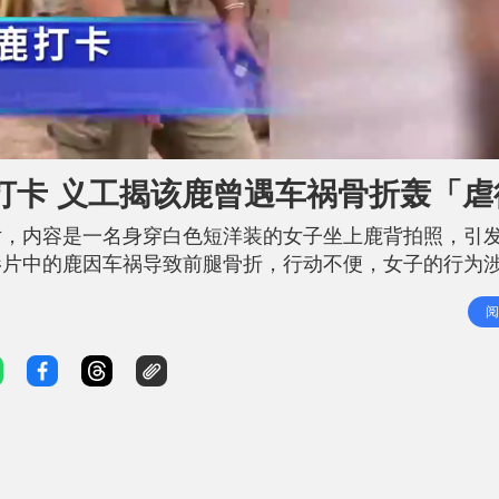
L
o
a
d
打卡 义工揭该鹿曾遇车祸骨折轰「虐
e
d
8
片，内容是一名身穿白色短洋装的女子坐上鹿背拍照，引
6
1
影片中的鹿因车祸导致前腿骨折，行动不便，女子的行为
1
%
大牯牛山「烧山」取暖 12人被处罚 影片中，涉事长发
阅
上拍照。该鹿试图避开，但女子追着鹿转了一圈尝试第二