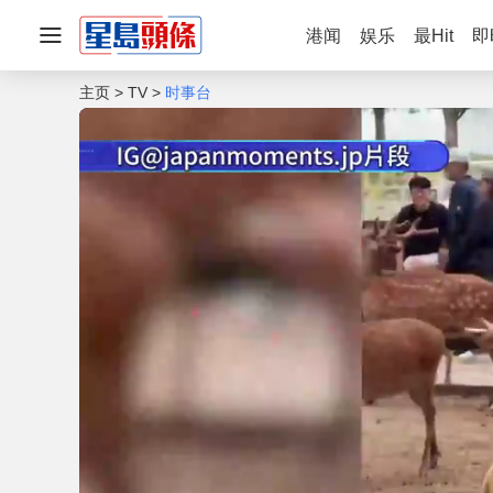
港闻
娱乐
最Hit
即
主页
TV
时事台