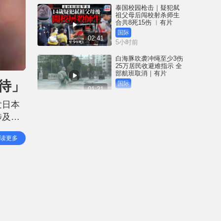
泰国校园枪击｜疑犯弑
祖父母后闯校射杀师生
合共8死15伤 ︱有片
国际
02:41
5小时前
白海豚吹袭冲绳至少3伤
25万居民收避难指示 全
部航班取消｜有片
待」
国际
01:21
6小时前
发日本
澳门酒店血案内情｜不
涉及虐
忿大洒金钱却戴绿帽 41
岁内地男商人擸刀叉 专
女子身
捅女友要害
港闻
读更多
02:21
次坐
7小时前
国际足协风波｜欧洲足
协强硬落闸 恩芬天奴不
落台便杯葛世界杯
体育
01:37
7小时前
星岛申诉王 | 葵广「二手
书兵团」拦路 专家分享