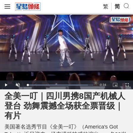
繁
简
R
-
0:34
L
P
U
P
F
o
l
n
i
u
a
a
m
c
l
全美一叮｜四川男携8国产机械人
e
d
y
u
t
l
e
t
u
s
d
e
r
c
m
登台 劲舞震撼全场获全票晋级｜
:
e
r
9
-
e
2
i
e
a
.
有片
n
n
1
-
3
P
i
%
i
c
美国著名选秀节目《全美一叮》（America's Got
t
n
u