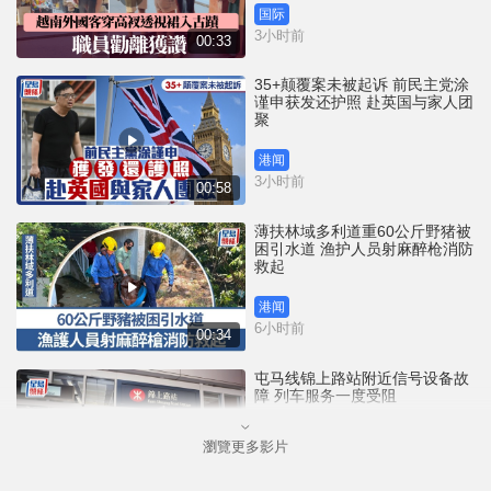
国际
3小时前
00:33
35+颠覆案未被起诉 前民主党涂
谨申获发还护照 赴英国与家人团
聚
港闻
3小时前
00:58
薄扶林域多利道重60公斤野猪被
困引水道 渔护人员射麻醉枪消防
救起
港闻
6小时前
00:34
屯马线锦上路站附近信号设备故
障 列车服务一度受阻
瀏覽更多影片
港闻
7小时前
00:43