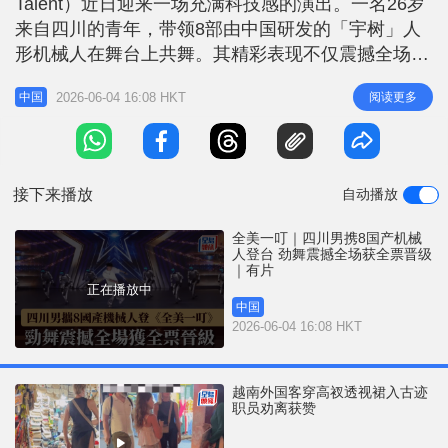
Talent）近日迎来一场充满科技感的演出。一名26岁
r
e
i
来自四川的青年，带领8部由中国研发的「宇树」人
n
形机械人在舞台上共舞。其精彩表现不仅震撼全场观
众，更获得评判一致赞赏，最终以全票通过顺利晋级
g
2026-06-04 16:08 HKT
阅读更多
中国
下一轮赛事。 宇树机械人屡展灵活身手 据新华国际
T
报道，该集节目于当地时间6月2日晚播出。参赛者吴
i
宇飞巧妙地将舞蹈艺术与现代科技结合，与8部宇树
m
机械人展
接下来播放
自动播放
e
全美一叮｜四川男携8国产机械
人登台 劲舞震撼全场获全票晋级
｜有片
正在播放中
中国
2026-06-04 16:08 HKT
越南外国客穿高衩透视裙入古迹
职员劝离获赞