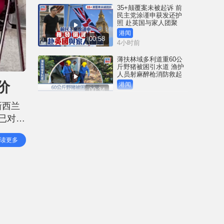
35+颠覆案未被起诉 前
民主党涂谨申获发还护
照 赴英国与家人团聚
港闻
00:58
4小时前
薄扶林域多利道重60公
斤野猪被困引水道 渔护
人员射麻醉枪消防救起
价
港闻
00:34
7小时前
新西兰
屯马线锦上路站附近信
已对相
号设备故障 列车服务一
度受阻
。 新
港闻
读更多
00:43
为执政
8小时前
衞生署突击巡查多区 检
获约百盒未注册药剂制
品 一名38岁男子被捕
港闻
00:51
9小时前
国际足协｜恩芬天奴涉
嫌政治分赃 传以世杯决