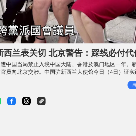
新西兰表关切 北京警告：踩线必付代
，遭中国当局禁止入境中国大陆、香港及澳门地区一年。
官员向北京交涉。中国驻新西兰大使馆今日（4日）证实
国内政，并警告在台湾问题上「踩线越界必将付出代价」
阅
驱报》报道，面临入境禁令的四名新西兰国会议员，分别