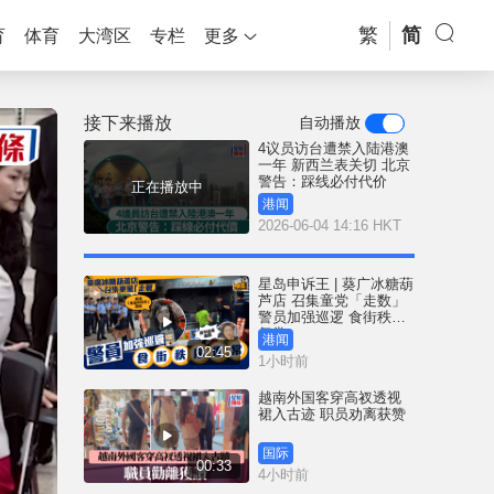
繁
简
育
体育
大湾区
专栏
更多
接下来播放
自动播放
4议员访台遭禁入陆港澳
一年 新西兰表关切 北京
警告：踩线必付代价
正在播放中
港闻
2026-06-04 14:16 HKT
星岛申诉王 | 葵广冰糖葫
芦店 召集童党「走数」
警员加强巡逻 食街秩序
复常
港闻
02:45
1小时前
越南外国客穿高衩透视
裙入古迹 职员劝离获赞
国际
00:33
4小时前