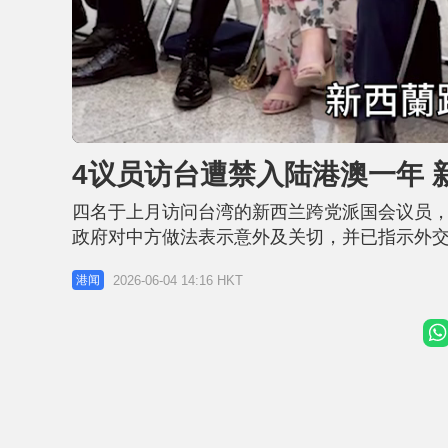
L
U
o
n
a
m
d
u
4议员访台遭禁入陆港澳一年 
e
t
d
e
:
2
四名于上月访问台湾的新西兰跨党派国会议员
6
.
8
政府对中方做法表示意外及关切，并已指示外交
9
%
关人员采取限制入境措施，批评有关议员干涉中
2026-06-04 14:16 HKT
港闻
方指示外交官员交涉 综合路透社及《新西兰先
中间偏右联