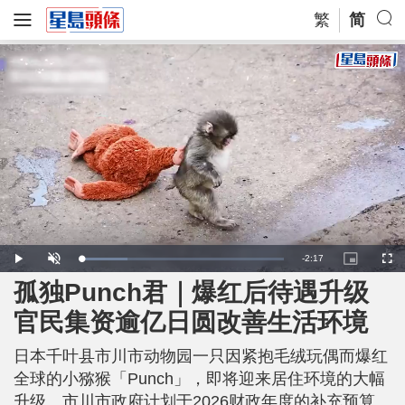
繁
简
R
-
2:17
L
P
U
P
F
o
l
n
i
u
a
a
m
c
l
孤独Punch君｜爆红后待遇升级
e
d
y
u
t
l
e
t
u
s
d
e
r
c
m
官民集资逾亿日圆改善生活环境
:
e
r
2
-
e
2
i
e
a
.
n
n
8
日本千叶县市川市动物园一只因紧抱毛绒玩偶而爆红
-
4
P
i
%
i
全球的小猕猴「Punch」，即将迎来居住环境的大幅
c
t
n
升级。市川市政府计划于2026财政年度的补充预算
u