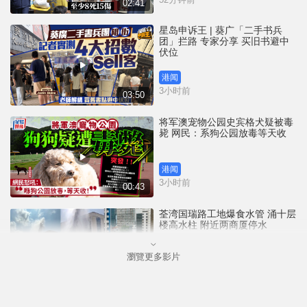
02:41
星岛申诉王 | 葵广「二手书兵
团」拦路 专家分享 买旧书避中
伏位
港闻
3小时前
03:50
将军澳宠物公园史宾格犬疑被毒
毙 网民：系狗公园放毒等天收
港闻
3小时前
00:43
荃湾国瑞路工地爆食水管 涌十层
楼高水柱 附近两商厦停水
瀏覽更多影片
港闻
3小时前
00:25
邓炳强：性罪行修例获逾九成支