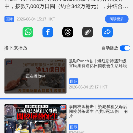
r
e
中，拨款7,000万日圆（约合342万港元），并结合来
i
自各界逾4,000万日圆的善款，为Punch及园内其他
n
2026-06-04 15:17 HKT
阅读更多
国际
日本猕猴改善生活条件。 被母遗弃紧抱猩猩玩偶惹
g
人怜爱 综合日媒报道，小猕猴Punch于去年（2025
T
年）7月出生后遭母亲遗弃，一直由动物园饲养员人
i
工
接下来播放
自动播放
m
e
孤独Punch君｜爆红后待遇升级
官民集资逾亿日圆改善生活环境
正在播放中
国际
2026-06-04 15:17 HKT
泰国校园枪击｜疑犯弑祖父母后
闯校射杀师生 合共8死15伤 ︱有
片
国际
52分钟前