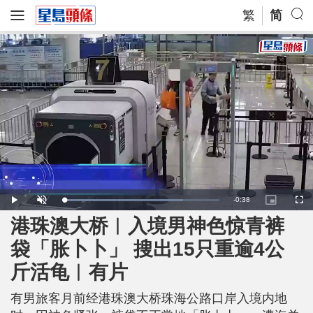
繁
简
R
-
0:38
L
P
U
P
F
o
l
n
i
u
a
a
m
c
l
港珠澳大桥︱入境男神色惊青裤
e
d
y
u
t
l
e
t
u
s
d
e
r
c
m
袋「胀卜卜」 搜出15只重逾4公
:
e
r
7
-
e
6
i
e
a
.
斤活龟︱有片
n
n
6
-
1
P
i
%
i
c
有男旅客月前经港珠澳大桥珠海公路口岸入境内地
t
n
u