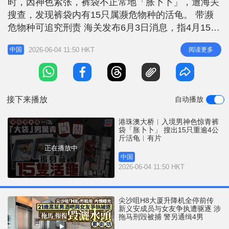
时，因神色紧张，裤袋不正常地「胀卜卜」，遭海关
r
e
i
搜查，发现裤袋内有15只属濒危物种的活龟。 带濒
n
危物种可追究刑责 海关发布6月3日消息，指4月15日
8时许，海关关员在港珠澳大桥珠海公路口岸珠港进
g
2026-06-04 11:50 HKT
阅读更多
中国
境旅检大厅实施监管时，发现一名选择「绿色通道」
T
通关的旅客神情异常，且裤子口袋部位存在明显外凸
i
变形，遂对其实施拦截。 相关新闻：港珠澳大桥｜
m
粤港牌司机「惊青」过关 腰
接下来播放
自动播放
e
港珠澳大桥︱入境男神色惊青裤
袋「胀卜卜」 搜出15只重逾4公
斤活龟︱有片
正在播放中
中国
2026-06-04 11:50 HKT
尖沙咀H8大厦升降机全停前传
新义安成员与女友争执遭驱逐 涉
拖马刑毁被捕 警另通缉4男