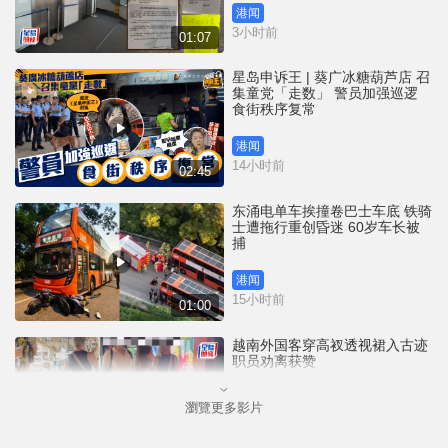
港闻
3小时前
01:07
星岛申诉王 | 葵广冰糖葫芦店 召
集童党「走数」 警员加强巡逻
食街秩序复常
港闻
14小时前
02:45
东涌电单车挨撞卷巴士车底 铁骑
士遭拖行重创昏迷 60岁车长被
捕
港闻
15小时前
01:00
越南外国客穿高衩透视裙入古迹
职员劝离获赞
瀏覽更多影片
国际
18小时前
00:33