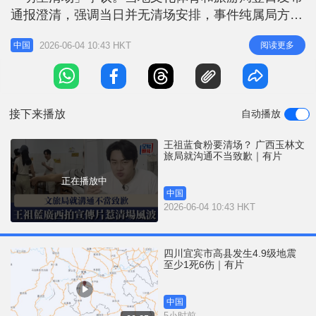
r
e
通报澄清，强调当日并无清场安排，事件纯属局方人
i
员沟通方式不当所致，当局已向受影响食客致歉，并
n
2026-06-04 10:43 HKT
阅读更多
中国
对涉事职员作严肃批评教育。 综合内地传媒及社交
g
平台消息，事发于本周二（2日），王祖蓝应邀到广
T
西玉林市玉州区一间人气粉面店取景，宣传当地特色
i
美食文化。惟有在场食客于内地社交
接下来播放
自动播放
m
e
王祖蓝食粉要清场？ 广西玉林文
旅局就沟通不当致歉｜有片
正在播放中
中国
2026-06-04 10:43 HKT
四川宜宾市高县发生4.9级地震
至少1死6伤｜有片
中国
5小时前