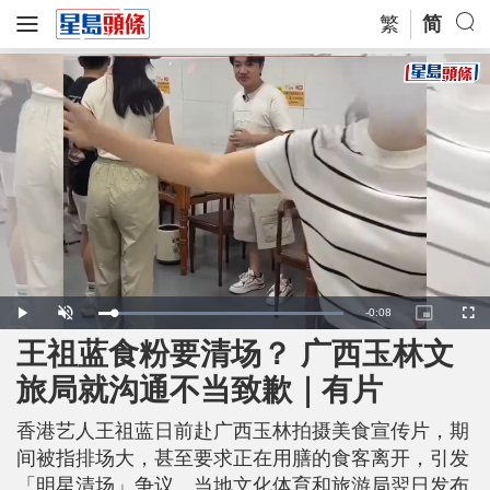
繁
简
R
-
0:08
L
P
U
P
F
o
l
n
i
u
a
a
m
c
l
王祖蓝食粉要清场？ 广西玉林文
e
d
y
u
t
l
e
t
u
s
d
e
r
c
m
旅局就沟通不当致歉｜有片
:
e
r
1
-
e
0
i
e
a
0
n
n
.
香港艺人王祖蓝日前赴广西玉林拍摄美食宣传片，期
-
0
P
i
0
i
间被指排场大，甚至要求正在用膳的食客离开，引发
%
c
t
n
「明星清场」争议。当地文化体育和旅游局翌日发布
u