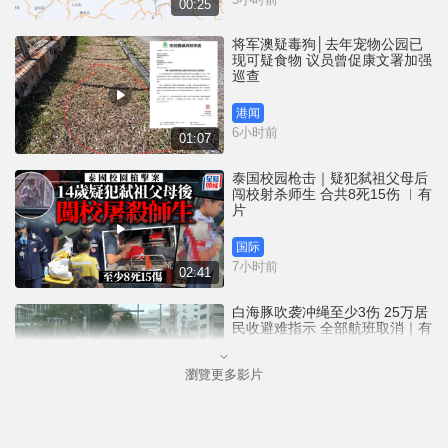
00:25
将军澳疑毒狗│去年宠物公园已
现可疑食物 议员曾促康文署加强
巡查
港闻
6小时前
01:07
泰国校园枪击｜疑犯弑祖父母后
闯校射杀师生 合共8死15伤 ︱有
片
国际
7小时前
02:41
白海豚吹袭冲绳至少3伤 25万居
民收避难指示 全部航班取消｜有
片
瀏覽更多影片
国际
8小时前
01:21
澳门酒店血案内情｜不忿大洒金