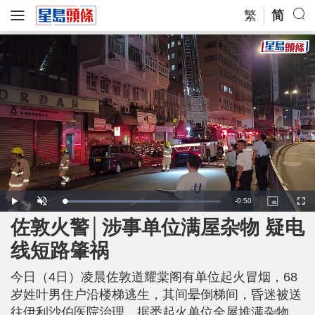
繁
简
R
-
0:50
L
P
U
P
F
o
l
n
i
u
a
a
m
c
l
佐敦火警│涉事单位满屋杂物 疑电
e
d
y
u
t
l
e
t
u
s
d
e
r
c
m
线短路肇祸
:
e
r
6
-
e
1
i
e
a
.
n
n
6
今日（4日）凌晨佐敦道耀棠阁有单位起火冒烟，68
-
1
P
i
%
i
岁姓叶男住户沿楼梯逃生，其间晕倒梯间，昏迷被送
c
t
n
往伊利沙伯医院治理。据悉起火单位全屋堆满杂物，
u