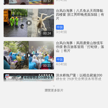
00:37
台风白海豚｜八爪鱼从天而降黏
四楼窗 浙江男即晚煮面加餸｜有
片
中国
3小时前
00:24
台风白海豚︱风雨袭黄山致缆车
停摆 数百旅客冒雨「打蛇饼」落
山 ｜有片
中国
4小时前
00:21
洪水桥拖尸案︱以棍击毙逾200
磅女友 29岁无业男误杀等罪成
判囚3年9个月
瀏覽更多影片
港闻
4小时前
01:23
碧瑶湾斩人│警登门调查揭「案