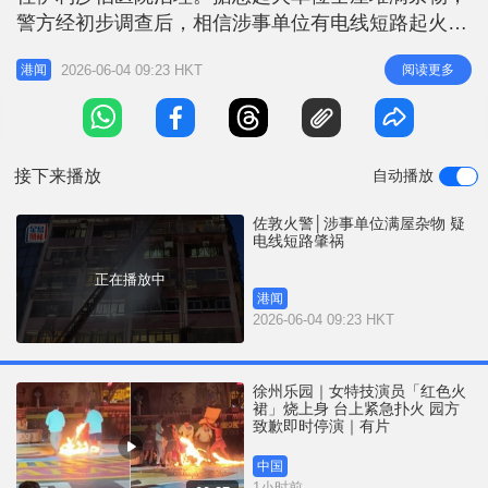
r
e
警方经初步调查后，相信涉事单位有电线短路起火，
i
案件没有可疑。 事发于今日凌晨4时36分，现场是佐
n
2026-06-04 09:23 HKT
阅读更多
港闻
敦道12号耀棠阁，警方及消防接获住户报案，指上址
g
有浓烟冒出。人员接报到场，消防员将火救熄，并于
T
一楼梯发现叶男，他疑吸入浓烟，昏迷被送往伊利沙
i
伯医院抢救。事件中约有5
接下来播放
自动播放
m
e
佐敦火警│涉事单位满屋杂物 疑
电线短路肇祸
正在播放中
港闻
2026-06-04 09:23 HKT
徐州乐园｜女特技演员「红色火
裙」烧上身 台上紧急扑火 园方
致歉即时停演｜有片
中国
1小时前