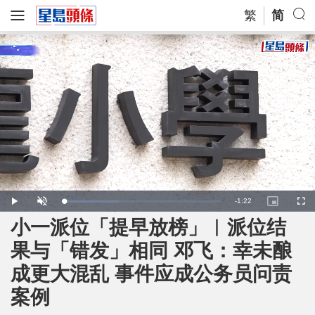
繁
简
R
-
1:22
L
P
U
P
F
o
l
n
i
u
a
a
m
c
l
小一派位「提早放榜」︱派位结
e
d
y
u
t
l
e
t
u
s
d
e
r
c
m
果与「错发」相同 邓飞：幸未酿
:
e
r
3
-
e
5
i
e
a
.
成更大混乱 事件应成公务员问责
n
n
3
-
5
P
i
%
i
案例
c
t
n
u