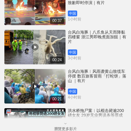
致歉即时停演｜有片
中国
1小时前
00:37
台风白海豚｜八爪鱼从天而降黏
四楼窗 浙江男即晚煮面加餸｜有
片
中国
3小时前
00:24
台风白海豚︱风雨袭黄山致缆车
停摆 数百旅客冒雨「打蛇饼」落
山 ｜有片
中国
4小时前
00:21
洪水桥拖尸案︱以棍击毙逾200
磅女友 29岁无业男误杀等罪成
判囚3年9个月
瀏覽更多影片
港闻