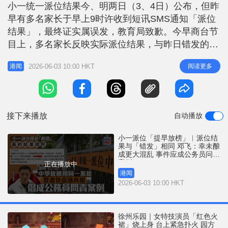
r
小一统一派位结果今、明两日（3、4日）公布，但昨
e
i
早有多名家长于早上9时许收到短讯SMS通知「派位
n
结果」，最终证实属误发，教育局致歉。今早商台节
g
目上，多名家长反映实际派位结果，与昨日错发的结
果相同。 小一派位「提早放榜」︱多人反映结果相
T
2026-06-03 10:00 HKT
阅读更多
港闻
同 提前「剧透」 教育界立法会议员邓飞在节目中表
i
示，一个月后就会进行中一统一派位放榜，二者使用
m
同一个系统，期望政府尽快查明事件原因防止再有类
e
似事件。他指还好局方反应算
接下来播放
自动播放
小一派位「提早放榜」︱派位结
果与「错发」相同 邓飞：幸未酿
成更大混乱 事件应成公务员问责
案例
正在播放中
港闻
2026-06-03 10:00 HKT
徐州乐园｜女特技演员「红色火
裙」烧上身 台上紧急扑火 园方