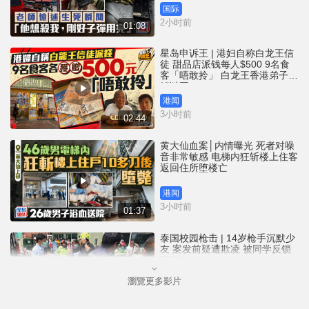
国际
2小时前
01:08
星岛申诉王 | 港妇自称白龙王信
徒 甜品店派钱每人$500 9名食
客「唔敢拎」 白龙王香港弟子亲
解谜团
港闻
3小时前
02:44
黄大仙血案│内情曝光 死者对噪
音非常敏感 电梯内狂斩楼上住客
返回住所堕楼亡
港闻
3小时前
01:37
泰国校园枪击 | 14岁枪手沉默少
友 案发前疑遭欺凌 被同学反锁
厕所内
瀏覽更多影片
国际
4小时前
01:08