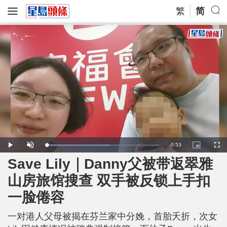
繁
简
R
-
0:53
L
P
U
P
F
o
l
n
i
u
a
a
m
c
l
Save Lily｜Danny父被带返翠雅
e
d
y
u
t
l
e
t
u
s
d
e
r
c
m
山房旅馆搜查 双手被反锁上手扣
:
e
r
5
-
e
6
i
e
a
.
一脸倦容
n
n
9
-
1
P
i
%
i
c
一对港人父母被揭在芬兰家中分娩，首胎夭折，次女
t
n
u