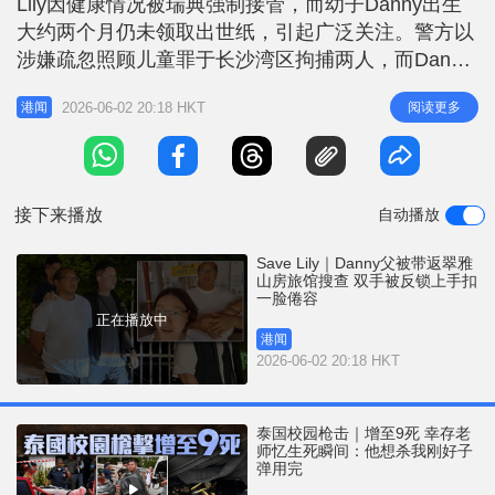
Lily因健康情况被瑞典强制接管，而幼子Danny出生
r
e
i
大约两个月仍未领取出世纸，引起广泛关注。警方以
n
涉嫌疏忽照顾儿童罪于长沙湾区拘捕两人，而Danny
被送往明爱医院检查。 被捕男女分别被扣留在长沙
g
2026-06-02 20:18 HKT
阅读更多
港闻
湾警署及红磡警署，至晚7时左右，探员将男子带返
T
其女友报住的荔枝角「饶宗颐文化馆—翠雅山房」旅
i
馆单位调查，逗留将半小时后离去。《星岛头条》在
m
场所见，男子身穿白色
接下来播放
自动播放
e
Save Lily｜Danny父被带返翠雅
山房旅馆搜查 双手被反锁上手扣
一脸倦容
正在播放中
港闻
2026-06-02 20:18 HKT
泰国校园枪击｜增至9死 幸存老
师忆生死瞬间：他想杀我刚好子
弹用完