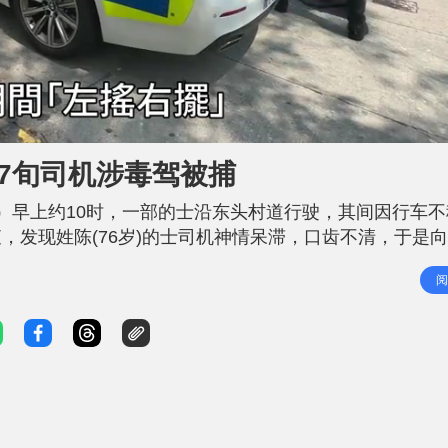
7旬司机涉毒驾被捕
）早上约10时，一部的士沿东头村道行驶，其间因行车不
，发现姓陈(76岁)的士司机神情呆滞，口齿不清，于是
毒品呈阳性反应，涉毒后驾驶被捕。车厢内暂未找到毒品
阅
跟进。 .st-google-btn-contai