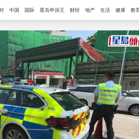
时
中国
国际
星岛申诉王
财经
地产
生活
健康
教