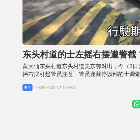
L
U
o
n
a
m
d
u
东头村道的士左摇右摆遭警截 
e
t
d
e
:
8
黄大仙东头村道东头村道美东邨对出，今（2日
3
.
5
摇右摆引起警员注意，警员遂截停该部的士调查
6
%
进行快速口腔液测试，验出对海洛英及可卡因
2026-06-02 12:13 HKT
港闻
稍后召来搜索犬到场搜车。案件将交由东九龙交通特遣队接手