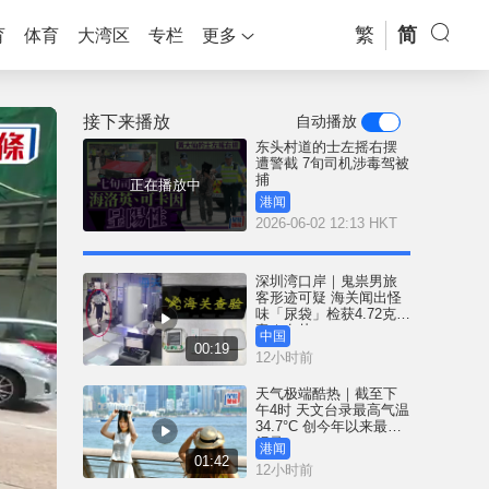
繁
简
育
体育
大湾区
专栏
更多
接下来播放
自动播放
东头村道的士左摇右摆
遭警截 7旬司机涉毒驾被
捕
正在播放中
港闻
2026-06-02 12:13 HKT
深圳湾口岸｜鬼祟男旅
客形迹可疑 海关闻出怪
味「尿袋」检获4.72克冰
毒｜有片
中国
00:19
12小时前
天气极端酷热｜截至下
午4时 天文台录最高气温
34.7°C 创今年以来最高
纪录
港闻
01:42
12小时前