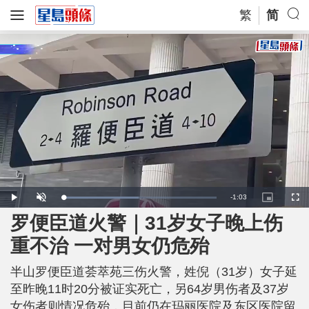
繁
简
R
-
1:03
L
P
U
P
F
o
l
n
i
u
a
a
m
c
l
罗便臣道火警｜31岁女子晚上伤
e
d
y
u
t
l
e
t
u
s
d
e
r
c
m
重不治 一对男女仍危殆
:
e
r
4
-
e
9
i
e
a
.
n
n
6
半山罗便臣道荟萃苑三伤火警，姓倪（31岁）女子延
-
2
P
i
%
i
至昨晚11时20分被证实死亡，另64岁男伤者及37岁
c
t
n
女伤者则情况危殆，目前仍在玛丽医院及东区医院留
u