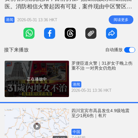
r
e
医。消防相信火警起因有可疑，案件现由中区警区重
i
案组接手跟进。 3名伤者分别是姓尹男住户（64
n
2026-05-31 13:36 HKT
阅读更多
港闻
岁）、姓倪女住户（31岁）及姓卢女子（37岁）。据
g
悉，尹男及倪女是情侣，卢女则是友人；两名涉案女
T
子为内地人，持双程证来港。昨日倪女被送到律敦治
i
医院抢救，至晚上11
接下来播放
自动播放
m
e
罗便臣道火警｜31岁女子晚上伤
重不治 一对男女仍危殆
正在播放中
港闻
2026-05-31 13:36 HKT
四川宜宾市高县发生4.9级地震
至少1死6伤｜有片
中国
7小时前