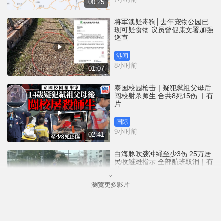
00:25
将军澳疑毒狗│去年宠物公园已
现可疑食物 议员曾促康文署加强
巡查
港闻
8小时前
01:07
泰国校园枪击｜疑犯弑祖父母后
闯校射杀师生 合共8死15伤 ︱有
片
国际
9小时前
02:41
白海豚吹袭冲绳至少3伤 25万居
民收避难指示 全部航班取消｜有
片
瀏覽更多影片
国际
11小时前
01:21
澳门酒店血案内情｜不忿大洒金