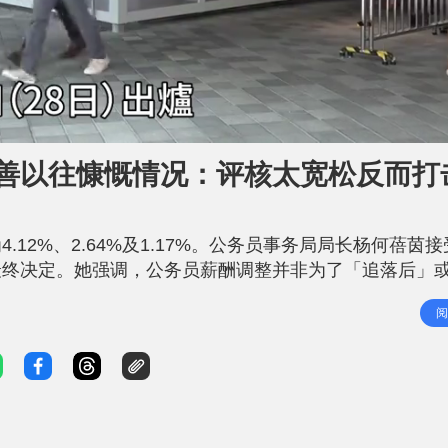
称改善以往慷慨情况：评核太宽松反而打
12%、2.64%及1.17%。公务员事务局局长杨何蓓茵
最终决定。她强调，公务员薪酬调整并非为了「追落后」
经济表现及民情等六大因素，以作出平衡决定。 调薪非
阅
表示，即使在通缩时期政府不一定会减薪，通胀时亦不一定