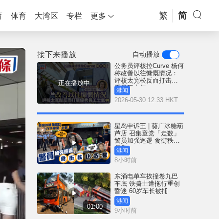
繁
简
育
体育
大湾区
专栏
更多
接下来播放
自动播放
公务员评核拉Curve 杨何
称改善以往慷慨情况：
评核太宽松反而打击优
正在播放中
秀员工士气
港闻
2026-05-30 12:33 HKT
星岛申诉王 | 葵广冰糖葫
芦店 召集童党「走数」
警员加强巡逻 食街秩序
复常
港闻
02:45
8小时前
东涌电单车挨撞卷九巴
车底 铁骑士遭拖行重创
昏迷 60岁车长被捕
港闻
01:00
9小时前