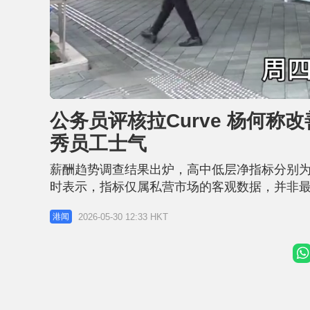
L
U
o
n
a
m
d
u
公务员评核拉Curve 杨何
e
t
d
e
:
秀员工士气
1
8
.
3
薪酬趋势调查结果出炉，高中低层净指标分别为4.
9
%
时表示，指标仅属私营市场的客观数据，并非
通胀」，行政会议将会综合考虑政府财政状况、
2026-05-30 12:33 HKT
港闻
或追通胀 杨何蓓茵：设定咗个龙门系咁样 她