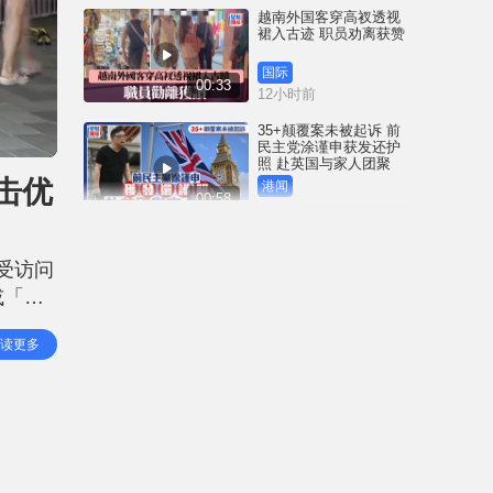
越南外国客穿高衩透视
裙入古迹 职员劝离获赞
国际
00:33
12小时前
35+颠覆案未被起诉 前
民主党涂谨申获发还护
照 赴英国与家人团聚
击优
港闻
00:58
12小时前
薄扶林域多利道重60公
斤野猪被困引水道 渔护
接受访问
人员射麻醉枪消防救起
或「追
港闻
00:34
15小时前
追落后
读更多
要
屯马线锦上路站附近信
号设备故障 列车服务一
度受阻
港闻
00:43
15小时前
衞生署突击巡查多区 检
获约百盒未注册药剂制