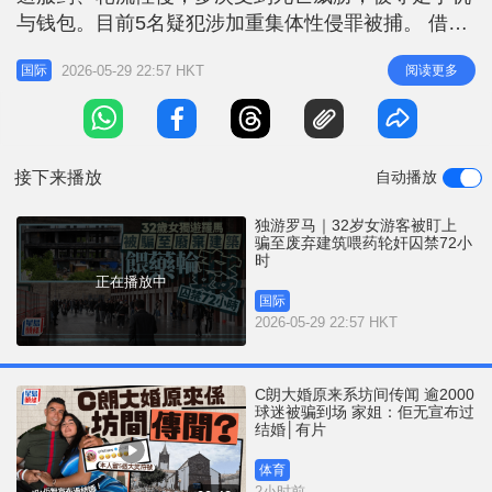
r
e
与钱包。目前5名疑犯涉加重集体性侵罪被捕。 借口
i
兜售大麻诱拐󠄆 据《每日邮报》报道，该名女游客9日
n
2026-05-29 22:57 HKT
阅读更多
国际
独自赴罗马旅游，案发当晚在特米尼（Termini）车站
g
附近一间餐厅用餐，离开时被一名陌生男子以兜售大
T
麻为由搭讪，引诱她跟着走了约一小时后，另一名男
i
子突然出现，强
接下来播放
自动播放
m
e
独游罗马｜32岁女游客被盯上
骗至废弃建筑喂药轮奸囚禁72小
时
正在播放中
国际
2026-05-29 22:57 HKT
C朗大婚原来系坊间传闻 逾2000
球迷被骗到场 家姐：佢无宣布过
结婚│有片
体育
2小时前