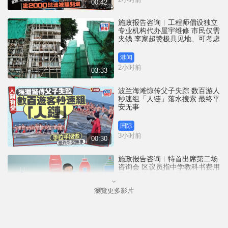
00:42
施政报告咨询︱工程师倡设独立
专业机构代办屋宇维修 市民仅需
夹钱 李家超赞极具见地、可考虑
港闻
2小时前
03:33
波兰海滩惊传父子失踪 数百游人
秒速组「人链」落水搜索 最终平
安无事
国际
3小时前
00:30
施政报告咨询︱特首出席第二场
咨询会 区议员指中学教科书费用
昂贵 促恢复$2500津贴
瀏覽更多影片
港闻
3小时前
03:33
偷拍神器︱电商现「折射手机