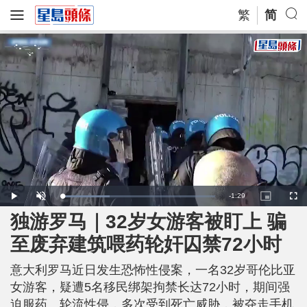
繁
简
R
-
1:29
L
P
U
P
F
o
l
n
i
u
a
a
m
c
l
独游罗马｜32岁女游客被盯上 骗
e
d
y
u
t
l
e
t
u
s
d
e
r
c
m
至废弃建筑喂药轮奸囚禁72小时
:
e
r
3
-
e
1
i
e
a
.
n
n
3
意大利罗马近日发生恐怖性侵案，一名32岁哥伦比亚
-
0
P
i
%
i
女游客，疑遭5名移民绑架拘禁长达72小时，期间强
c
t
n
迫服药、轮流性侵，多次受到死亡威胁，被夺走手机
u