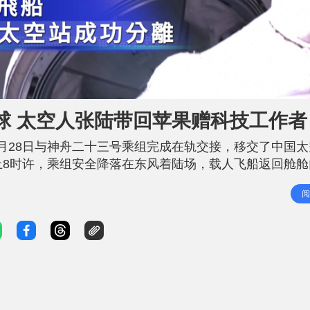
L
o
a
d
球 太空人张陆带回苹果赠科技工作者
e
d
8
月28日与神舟二十三号乘组完成在轨交接，移交了中国太
6
1
上8时许，乘组安全降落在东风着陆场，载人飞船返回舱舱
8
%
好，陆续出舱。 张陆率先出舱，精神很好，落地即接受
阅
，寓意平安，明天5月30日是全国科技工作者，他离开空