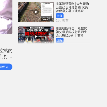
将军澳疑毒狗│去年宠物
公园已现可疑食物 议员
曾促康文署加强巡查
港闻
01:07
13小时前
泰国校园枪击｜疑犯弑
祖父母后闯校射杀师生
合共8死15伤 ︱有片
国际
02:41
14小时前
空站的
白海豚吹袭冲绳至少3伤
门打
25万居民收避难指示 全
部航班取消｜有片
记者访
国际
读更多
01:21
间站时
15小时前
澳门酒店血案内情｜不
忿大洒金钱却戴绿帽 41
岁内地男商人擸刀叉 专
捅女友要害
港闻
02:21
16小时前
国际足协风波｜欧洲足
协强硬落闸 恩芬天奴不