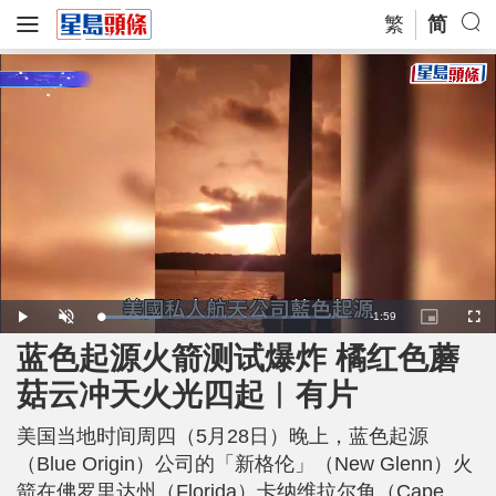
繁
简
R
-
1:59
L
P
U
P
F
o
l
n
i
u
a
a
m
c
l
蓝色起源火箭测试爆炸 橘红色蘑
e
d
y
u
t
l
e
t
u
s
d
e
r
c
m
菇云冲天火光四起︱有片
:
e
r
2
-
e
4
i
e
a
.
n
n
4
美国当地时间周四（5月28日）晚上，蓝色起源
-
3
P
i
%
i
（Blue Origin）公司的「新格伦」（New Glenn）火
c
t
n
箭在佛罗里达州（Florida）卡纳维拉尔角（Cape
u