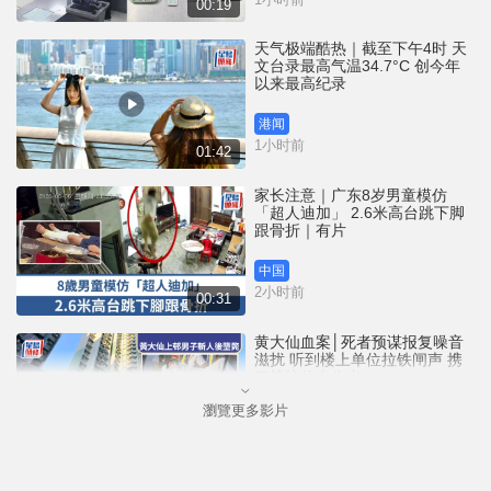
00:19
天气极端酷热｜截至下午4时 天
文台录最高气温34.7°C 创今年
以来最高纪录
港闻
1小时前
01:42
家长注意｜广东8岁男童模仿
「超人迪加」 2.6米高台跳下脚
跟骨折｜有片
中国
2小时前
00:31
黄大仙血案│死者预谋报复噪音
滋扰 听到楼上单位拉铁闸声 携
刀等䢂伏击伤者
瀏覽更多影片
港闻
3小时前
02:38
大阪地铁列车乘客「尿袋」起火