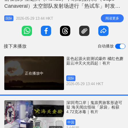
r
e
Canaveral）太空部队发射场进行「热试车」时发生
i
爆炸，导致发射台、避雷塔倒塌。爆炸瞬间把夜空染
n
2026-05-29 13:44 HKT
阅读更多
国际
成橘红色，强烈震波更让附近民宅摇晃不已，据称无
g
人伤亡。 相关新闻：美国「星舰」静态测试爆炸 第
T
10次试飞遇挫 事故原因未明 蓝色起源由
i
接下来播放
自动播放
m
e
蓝色起源火箭测试爆炸 橘红色蘑
菇云冲天火光四起︱有片
正在播放中
国际
2026-05-29 13:44 HKT
深圳湾口岸｜鬼祟男旅客形迹可
疑 海关闻出怪味「尿袋」检获
4.72克冰毒｜有片
中国
1小时前