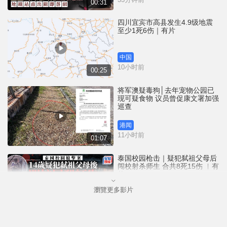
00:31
四川宜宾市高县发生4.9级地震
至少1死6伤｜有片
中国
10小时前
00:25
将军澳疑毒狗│去年宠物公园已
现可疑食物 议员曾促康文署加强
巡查
港闻
11小时前
01:07
泰国校园枪击｜疑犯弑祖父母后
闯校射杀师生 合共8死15伤 ︱有
片
瀏覽更多影片
国际
12小时前
02:41
白海豚吹袭冲绳至少3伤 25万居