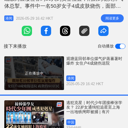
r
e
体总掣。事件中一名50岁女子4成皮肤烧伤，面部及
i
双手等多处贴上敷料，被送往伊利沙伯医院治理，初
n
2026-05-29 16:42 HKT
阅读更多
港闻
步怀疑煤气炉爆炸。 据了解，肇事单位为25楼某住
g
宅，女事主在厨房开煤气炉蒸蕃薯期间，约十几分钟
T
后，她嗅到煤气气味，上去意图关闭煤气掣时突然爆
i
炸，厨房杂物随气流
接下来播放
自动播放
m
e
观塘蓝田邨单位煤气炉蒸蕃薯时
爆炸 女住户4成烧伤送院
正在播放中
港闻
2026-05-29 16:42 HKT
逃犯克星｜时代少年团接棒张学
友？ 22岁女通缉犯追星至上海
一出地铁闸即被捕 | 有片
中国
33分钟前