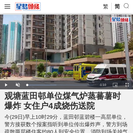
繁
简
R
-
1:10
L
P
U
P
F
o
l
n
i
u
a
a
m
c
l
观塘蓝田邨单位煤气炉蒸蕃薯时
e
d
y
u
t
l
e
t
u
s
d
e
r
c
m
爆炸 女住户4成烧伤送院
:
e
r
4
-
e
4
i
e
a
.
n
n
5
今(29日)早上10时29分，蓝田邨蓝碧楼一高层单位，
-
9
P
i
%
i
警方接获数个报案指听到单位传出爆炸声，警方到场
c
t
n
疏散两层楼住客约80人到安全位置，消防到场关掉气
u