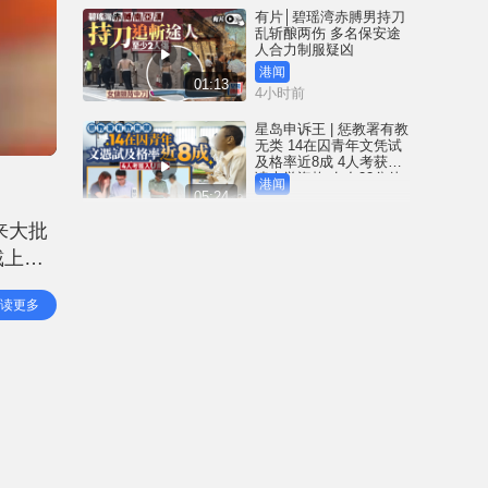
有片│碧瑶湾赤膊男持刀
乱斩酿两伤 多名保安途
人合力制服疑凶
港闻
01:13
4小时前
星岛申诉王 | 惩教署有教
无类 14在囚青年文凭试
及格率近8成 4人考获入
读大学资格 有夺22分佳
港闻
绩兼「摘星」
05:24
5小时前
来大批
台风白海豚︱全台632宗
戴上口
灾情6人受伤 基隆港数十
吨重货柜连环倒塌｜有
，一边
片
中国
读更多
00:25
的手
15小时前
「穿櫈挑战」热爆｜内
地青少年盲目跟风博流
量 卡颈锁腿频生要消防
解救｜有片
中国
01:02
16小时前
有片｜四眼汉跌手机落
路轨 被港铁车门夹手 痛