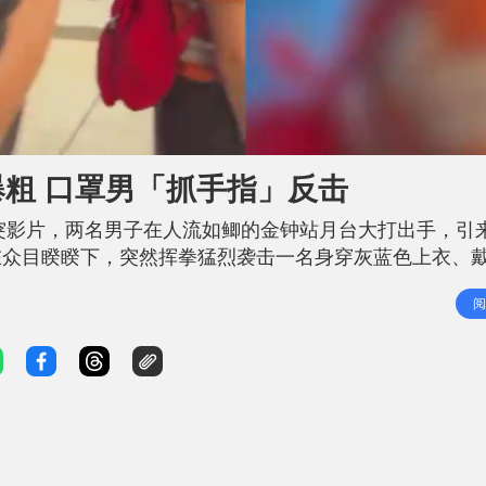
L
o
a
d
爆粗 口罩男「抓手指」反击
e
d
:
1
冲突影片，两名男子在人流如鲫的金钟站月台大打出手，引
0
0
.
在众目睽睽下，突然挥拳猛烈袭击一名身穿灰蓝色上衣、
0
0
氛依然剑拔弩张。红衣男情绪激动，一边用手指指向对方
%
阅
的口罩男施展怪招反击，突然伸手发力抓向红衣男指向他