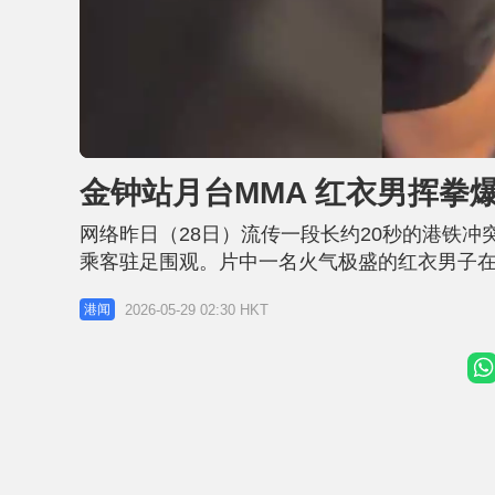
U
n
m
u
金钟站月台MMA 红衣男挥拳
t
e
网络昨日（28日）流传一段长约20秒的港铁
乘客驻足围观。片中一名火气极盛的红衣男子
罩的男子。 双方在首轮交锋后一度停手，惟气
2026-05-29 02:30 HKT
港闻
连珠炮发爆粗怒骂「X家X」。此时，不甘示弱
指；红衣男