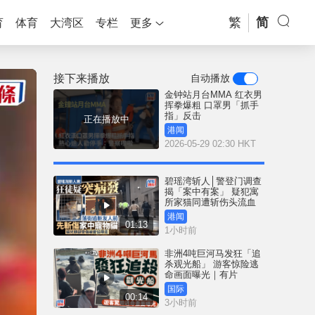
繁
简
育
体育
大湾区
专栏
更多
接下来播放
自动播放
金钟站月台MMA 红衣男
挥拳爆粗 口罩男「抓手
指」反击
正在播放中
港闻
2026-05-29 02:30 HKT
碧瑶湾斩人│警登门调查
揭「案中有案」 疑犯寓
所家猫同遭斩伤头流血
港闻
01:13
1小时前
非洲4吨巨河马发狂「追
杀观光船」 游客惊险逃
命画面曝光｜有片
国际
00:14
3小时前