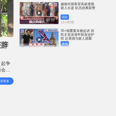
越南外国客穿高衩透视
裙入古迹 职员劝离获赞
国际
00:33
11小时前
35+颠覆案未被起诉 前
民主党涂谨申获发还护
照 赴英国与家人团聚
获辞
港闻
00:58
11小时前
薄扶林域多利道重60公
斤野猪被困引水道 渔护
引起争
人员射麻醉枪消防救起
新会商
港闻
00:34
14小时前
快开会
读更多
成员、
屯马线锦上路站附近信
号设备故障 列车服务一
度受阻
港闻
00:43
14小时前
衞生署突击巡查多区 检
获约百盒未注册药剂制