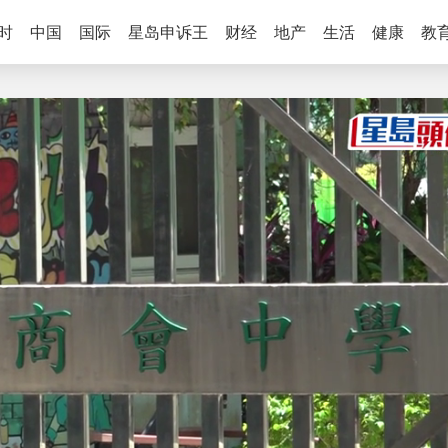
时
中国
国际
星岛申诉王
财经
地产
生活
健康
教