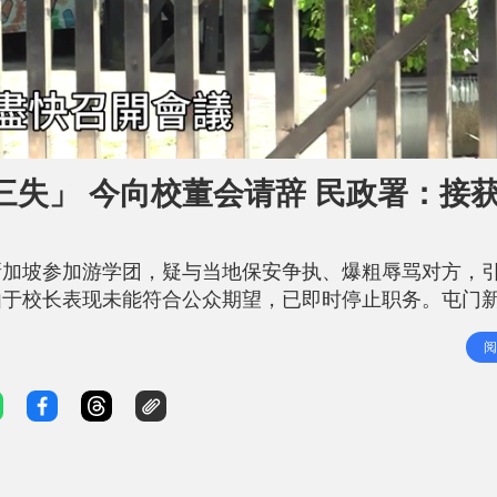
失」 今向校董会请辞 民政署：接
新加坡参加游学团，疑与当地保安争执、爆粗辱骂对方，
由于校长表现未能符合公众期望，已即时停止职务。屯门
》表示，今日校董会收到校长提交的辞职信，校董会会尽
阅
字「消失」于关爱队 李卓兴其他身份包括屯门新景关爱队