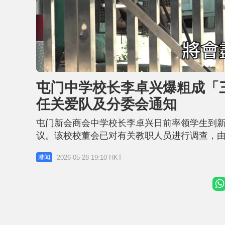
L
U
o
n
a
m
d
u
屯门中学校长李卓兴爆粗成「三
e
t
d
e
:
任关爱队及分委会通知
5
1
.
9
屯门新会商会中学校长李卓兴日前率领学生到
5
%
议。该校校董会已对有关教职人员进行调查，
会中学校董黄俊硕今日（28日）向《星岛头条
2026-05-28 19:10 HKT
港闻
讨论是否接纳。 政圈料「有手尾」 李卓兴名
屯门分区委