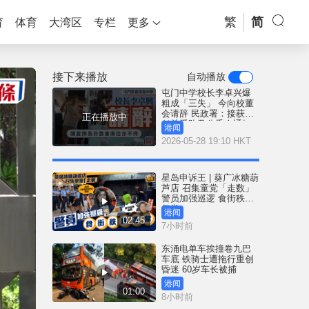
繁
简
育
体育
大湾区
专栏
更多
接下来播放
自动播放
屯门中学校长李卓兴爆
粗成「三失」 今向校董
会请辞 民政署：接获辞
正在播放中
任关爱队及分委会通知
港闻
2026-05-28 19:10 HKT
星岛申诉王 | 葵广冰糖葫
芦店 召集童党「走数」
警员加强巡逻 食街秩序
复常
港闻
02:45
7小时前
东涌电单车挨撞卷九巴
车底 铁骑士遭拖行重创
昏迷 60岁车长被捕
港闻
01:00
8小时前