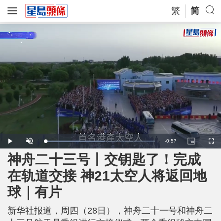
繁
简
R
-
0:57
L
P
U
P
F
o
l
n
i
u
a
a
m
c
l
神舟二十三号丨交钥匙了！完成
e
d
y
u
t
l
e
t
u
s
d
e
r
c
m
在轨道交接 神21太空人将返回地
:
e
r
5
-
e
4
i
e
a
.
球｜有片
n
n
3
-
8
P
i
%
i
c
新华社报道，周四（28日），神舟二十一号和神舟二
t
n
u