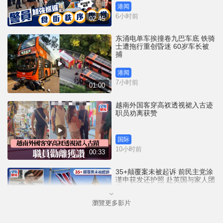
港闻
6小时前
02:45
东涌电单车挨撞卷九巴车底 铁骑
士遭拖行重创昏迷 60岁车长被
捕
港闻
7小时前
01:00
越南外国客穿高衩透视裙入古迹
职员劝离获赞
国际
10小时前
00:33
35+颠覆案未被起诉 前民主党涂
谨申获发还护照 赴英国与家人团
聚
瀏覽更多影片
港闻
10小时前
00:58