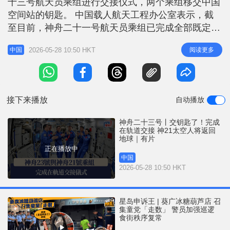
十三号航天员乘组进行交接仪式，两个乘组移交中国
r
e
i
空间站的钥匙。 中国载人航天工程办公室表示，截
n
至目前，神舟二十一号航天员乘组已完成全部既定任
务，将于近日乘坐神舟二十二号载人飞船返回东风著
g
2026-05-28 10:50 HKT
阅读更多
中国
陆场。 目前，著陆场及各参试系统正在紧锣密鼓做
T
好迎接航天员回家的各项准备。 神23乘组已进驻 香
i
港载荷专家在列 神舟二十三号载人飞船于5月24日发
m
射升空，5月25日凌晨
接下来播放
自动播放
e
神舟二十三号丨交钥匙了！完成
在轨道交接 神21太空人将返回
地球｜有片
正在播放中
中国
2026-05-28 10:50 HKT
星岛申诉王 | 葵广冰糖葫芦店 召
集童党「走数」 警员加强巡逻
食街秩序复常