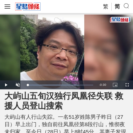
繁
简
R
-
0:30
L
P
U
P
F
o
l
n
i
u
a
a
m
c
l
大屿山五旬汉独行凤凰径失联 救
e
d
y
u
t
l
e
t
u
s
d
e
r
c
m
援人员登山搜索
:
e
r
7
-
e
8
i
e
a
.
n
n
3
大屿山有人行山失踪。一名51岁姓陈男子昨日（27
-
6
P
i
%
i
日）早上出门，独自前往凤凰径第8段行山，惟彻夜
c
t
n
未归家。至今日（28日）早上8时45分，其妻子发现
u