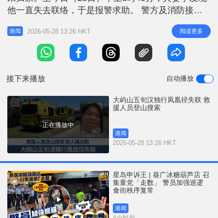
r
e
他一直失去联络，于是报警求助。 警方及消防接报
i
后在石壁郊游径集合，出发登山搜索。消防处派出攀
n
2026-05-28 13:26 HKT
阅读更多
港闻
山拯救专队（MSRT），救护车亦到场戒备；而政府
g
飞行服务队已接获相关通知。至下午，人员在大屿山
T
狗岭涌一带使用无人机协助搜索。 据了解，陈男无
i
长期病患，无欠债问题。昨
接下来播放
自动播放
m
e
大屿山五旬汉独行凤凰径失联 救
援人员登山搜索
正在播放中
港闻
2026-05-28 13:26 HKT
星岛申诉王 | 葵广冰糖葫芦店 召
集童党「走数」 警员加强巡逻
食街秩序复常
港闻
4小时前