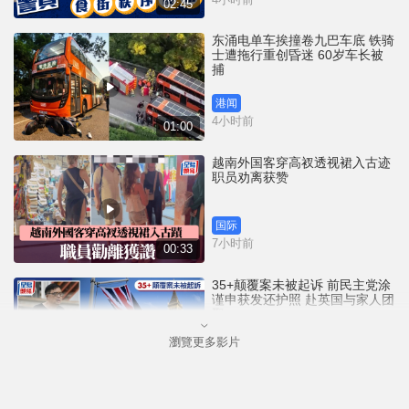
02:45
东涌电单车挨撞卷九巴车底 铁骑
士遭拖行重创昏迷 60岁车长被
捕
港闻
4小时前
01:00
越南外国客穿高衩透视裙入古迹
职员劝离获赞
国际
7小时前
00:33
35+颠覆案未被起诉 前民主党涂
谨申获发还护照 赴英国与家人团
聚
瀏覽更多影片
港闻
7小时前
00:58
薄扶林域多利道重60公斤野猪被