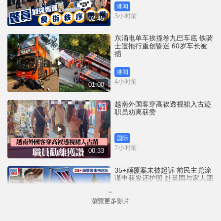
港闻
3小时前
02:45
东涌电单车挨撞卷九巴车底 铁骑
士遭拖行重创昏迷 60岁车长被
捕
港闻
4小时前
01:00
越南外国客穿高衩透视裙入古迹
职员劝离获赞
国际
7小时前
00:33
35+颠覆案未被起诉 前民主党涂
谨申获发还护照 赴英国与家人团
聚
瀏覽更多影片
港闻
7小时前
00:58