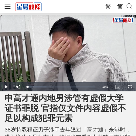
繁
简
R
-
1:41
L
P
U
P
F
o
l
n
i
u
a
a
m
c
l
申高才通内地男涉管有虚假大学
e
d
y
u
t
l
e
t
u
s
d
e
r
c
m
证书罪脱 官指仅文件内容虚假不
:
e
r
2
-
e
8
i
e
a
.
足以构成犯罪元素
n
n
0
-
5
P
i
%
i
c
38岁持双程证男子涉于去年透过「高才通」来港时，
t
n
u