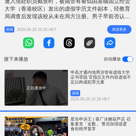
遭入境处职员截查时，被揭管有看似由基辅国立经贸
r
e
i
大学（香港校区）发出的虚假学历文件副本，经教育
n
局调查后发现该校从未在局方注册。男子早前否认管
有虚假文书罪受审，裁判官施祖尧今早在西九龙裁判
g
2026-05-28 10:28 HKT
阅读更多
港闻
法院裁决时指，根据终审庭对虚假文书中「虚假」的
T
诠释，即使被告的学历文件副本内容属虚假，未能证
i
明文件签署人的身分、权限及订立文件日期为虚假，
m
就不属于制作上的虚假，不足以入
接下来播放
自动播放
e
申高才通内地男涉管有虚假大学
证书罪脱 官指仅文件内容虚假不
足以构成犯罪元素
正在播放中
港闻
2026-05-28 10:28 HKT
星岛申诉王 | 葵广冰糖葫芦店 召
集童党「走数」 警员加强巡逻
食街秩序复常