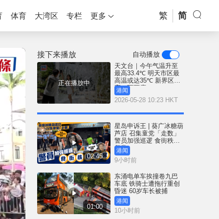
繁
简
育
体育
大湾区
专栏
更多
接下来播放
自动播放
天文台｜今午气温升至
最高33.4℃ 明天市区最
高温或达35℃ 新界区再
正在播放中
高一至两度
港闻
2026-05-28 10:23 HKT
星岛申诉王 | 葵广冰糖葫
芦店 召集童党「走数」
警员加强巡逻 食街秩序
复常
港闻
02:45
9小时前
东涌电单车挨撞卷九巴
车底 铁骑士遭拖行重创
昏迷 60岁车长被捕
港闻
01:00
10小时前