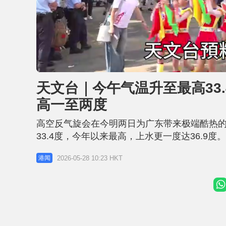
L
U
o
n
a
m
d
u
天文台｜今午气温升至最高33.
e
t
d
e
:
高一至两度
5
7
.
9
高空反气旋会在今明两日为广东带来极端酷热的
0
%
33.4度，今年以来最高，上水更一度达36.9度
几阵骤雨及雷暴。 酷热天气警告持续。今日下
2026-05-28 10:23 HKT
港闻
部分时间有阳光。日间极端酷热，市区气温介乎