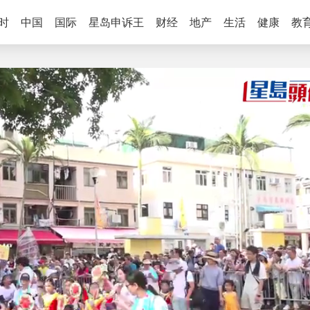
时
中国
国际
星岛申诉王
财经
地产
生活
健康
教