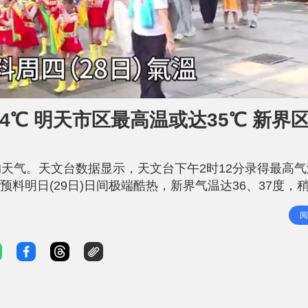
4℃ 明天市区最高温或达35℃ 新界
天气。天文台数据显示，天文台下午2时12分录得最高气
。预料明日(29日)日间极端酷热，新界气温达36、37度，
午极端酷热，最高气温约35度。根据天文台9天天气预报
阅
28至35度，稍后有几阵骤雨，局部地区有狂风雷