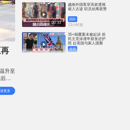
越南外国客穿高衩透视
裙入古迹 职员劝离获赞
国际
00:33
13小时前
35+颠覆案未被起诉 前
民主党涂谨申获发还护
照 赴英国与家人团聚
区再
港闻
00:58
13小时前
薄扶林域多利道重60公
斤野猪被困引水道 渔护
温升至
人员射麻醉枪消防救起
稍后有
港闻
00:34
16小时前
，明天
读更多
屯马线锦上路站附近信
号设备故障 列车服务一
度受阻
港闻
00:43
17小时前
衞生署突击巡查多区 检
获约百盒未注册药剂制