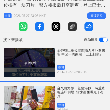
r
e
位插有一块刀片。警方接报后赶至调查，登上巴士上
i
层搜证，又向报案乘客了解。 据了解，当时乘客在
n
2026-05-27 23:06 HKT
阅读更多
港闻
皇后大道东上车，到上层靠后位置坐下时感到异样，
g
其后发现座位间有一把约13厘米长鎅刀，当中约1厘
T
米刃口外露。乘客未有大碍，通知车长并报警求助。
i
目前警方将案件列作企图有意
接下来播放
自动播放
m
e
金钟城巴座位空隙插刀片吓煞乘
客 中区一周两宗「巴士刺客」
正在播放中
港闻
2026-05-27 23:06 HKT
台风白海豚︱基隆港数十吨重货
柜连环倒塌 惊悚画面曝光｜有
片
中国
2小时前