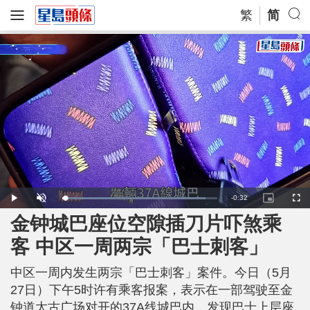
繁
简
R
-
0:32
L
P
U
P
F
o
l
n
i
u
a
a
m
c
l
金钟城巴座位空隙插刀片吓煞乘
e
d
y
u
t
l
e
t
u
s
d
e
r
c
m
客 中区一周两宗「巴士刺客」
:
e
r
9
-
e
2
i
e
a
.
n
n
2
中区一周内发生两宗「巴士刺客」案件。今日（5月
-
0
P
i
%
i
27日）下午5时许有乘客报案，表示在一部驾驶至金
c
t
n
钟道太古广场对开的37A线城巴内，发现巴士上层座
u