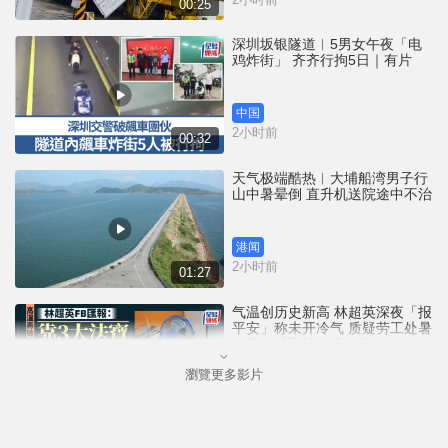
00:25
深圳坂银隧道︱5男女午夜「电
鸡炸街」 齐齐行拘5日｜有片
中国
2小时前
00:32
天气极端酷热︱大埔船湾男子行
山中暑晕倒 直升机送院途中不治
港闻
2小时前
01:27
气温创历史新高 林超英深夜「报
平安」称未开冷气 质疑劳工处暑
热警告「取消也没分别」
瀏覽更多影片
港闻
3小时前
01:02
破纪录高温︱上水录39.8度 天文